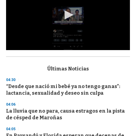
0
s
e
c
Últimas Noticias
o
n
04:30
d
“Desde que nació mi bebé ya no tengo ganas”:
s
o
lactancia, sexualidad y deseo sin culpa
f
3
04:06
3
s
La lluvia que no para, causa estragos en la pista
e
de césped de Maroñas
c
o
04:05
n
d
En Paysandú y Florida esperan que decenas de