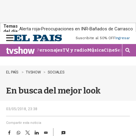
Temas
Alerta roja
Preocupaciones en INR
Bañados de Carrasco
del día:
Suscribite al 50% OFF
Ingresar
M
e
Personajes
TV y radio
Música
Cine
Series
Te
n
M
u
o
s
t
EL PAÍS
TVSHOW
SOCIALES
r
a
En busca del mejor look
r
b
�
s
03/05/2018, 23:38
q
u
Compartir esta noticia
e
F
W
T
L
E
d