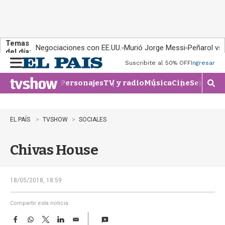
Temas
Negociaciones con EE.UU.
Murió Jorge Messi
Peñarol vs
del día:
Suscribite al 50% OFF
Ingresar
M
e
Personajes
TV y radio
Música
Cine
Series
Te
n
M
u
o
s
t
EL PAÍS
TVSHOW
SOCIALES
r
a
Chivas House
r
b
�
s
18/05/2018, 18:59
q
u
Compartir esta noticia
e
F
W
T
L
E
d