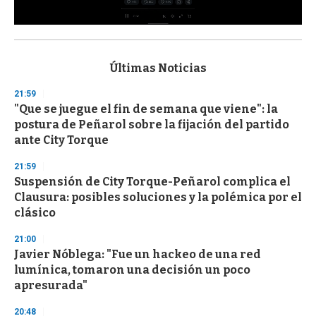
0
s
e
c
Últimas Noticias
o
n
21:59
d
"Que se juegue el fin de semana que viene": la
s
o
postura de Peñarol sobre la fijación del partido
f
ante City Torque
3
3
s
21:59
e
Suspensión de City Torque-Peñarol complica el
c
Clausura: posibles soluciones y la polémica por el
o
n
clásico
d
s
21:00
Javier Nóblega: "Fue un hackeo de una red
lumínica, tomaron una decisión un poco
apresurada"
20:48