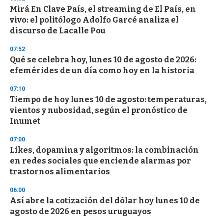
d
Mirá En Clave País, el streaming de El País, en
s
o
vivo: el politólogo Adolfo Garcé analiza el
f
discurso de Lacalle Pou
3
3
s
07:52
e
Qué se celebra hoy, lunes 10 de agosto de 2026:
c
efemérides de un día como hoy en la historia
o
n
d
07:10
s
Tiempo de hoy lunes 10 de agosto: temperaturas,
vientos y nubosidad, según el pronóstico de
Inumet
07:00
Likes, dopamina y algoritmos: la combinación
en redes sociales que enciende alarmas por
trastornos alimentarios
06:00
Así abre la cotización del dólar hoy lunes 10 de
agosto de 2026 en pesos uruguayos