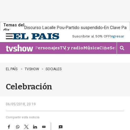
Temas del
Discurso Lacalle Pou
Partido suspendido
En Clave País
día:
Suscribite al 50% OFF
Ingresar
M
e
Personajes
TV y radio
Música
Cine
Series
Te
n
M
u
o
s
t
EL PAÍS
TVSHOW
SOCIALES
r
a
Celebración
r
b
�
s
06/05/2018, 20:19
q
u
Compartir esta noticia
e
F
W
T
L
E
d