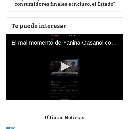
consumidores finales e incluso, el Estado"
Te puede interesar
El mal momento de Yanina Gasañol con un hincha argentino en "Subrayado"
0
s
e
c
Últimas Noticias
o
n
08:02