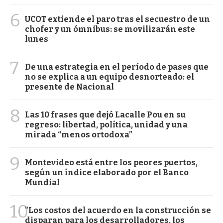
6
UCOT extiende el paro tras el secuestro de un
chofer y un ómnibus: se movilizarán este
lunes
7
De una estrategia en el período de pases que
no se explica a un equipo desnorteado: el
presente de Nacional
8
Las 10 frases que dejó Lacalle Pou en su
regreso: libertad, política, unidad y una
mirada “menos ortodoxa”
9
Montevideo está entre los peores puertos,
según un índice elaborado por el Banco
Mundial
10
"Los costos del acuerdo en la construcción se
disparan para los desarrolladores, los