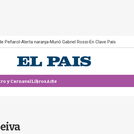
 de Peñarol
Alerta naranja
Murió Gabriel Rossi
En Clave País
tro y Carnaval
Libros
Arte
eiva