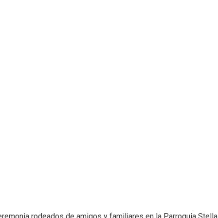
eremonia rodeados de amigos y familiares en la Parroquia Stella M