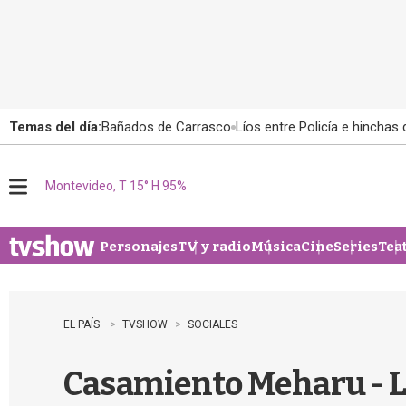
Temas del día:
Bañados de Carrasco
Líos entre Policía e hinchas
Montevideo, T 15° H 95%
M
e
n
u
Personajes
TV y radio
Música
Cine
Series
Tea
EL PAÍS
TVSHOW
SOCIALES
Casamiento Meharu - L