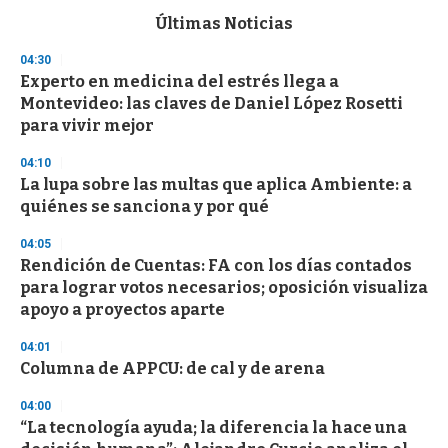
e
c
Últimas Noticias
o
n
04:30
d
Experto en medicina del estrés llega a
s
o
Montevideo: las claves de Daniel López Rosetti
f
para vivir mejor
3
3
s
04:10
e
La lupa sobre las multas que aplica Ambiente: a
c
quiénes se sanciona y por qué
o
n
d
04:05
s
Rendición de Cuentas: FA con los días contados
para lograr votos necesarios; oposición visualiza
apoyo a proyectos aparte
04:01
Columna de APPCU: de cal y de arena
04:00
“La tecnología ayuda; la diferencia la hace una