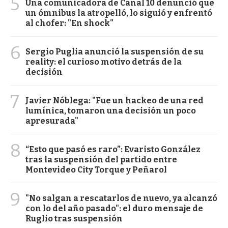
5
Una comunicadora de Canal 10 denunció que
un ómnibus la atropelló, lo siguió y enfrentó
al chofer: "En shock"
6
Sergio Puglia anunció la suspensión de su
reality: el curioso motivo detrás de la
decisión
7
Javier Nóblega: "Fue un hackeo de una red
lumínica, tomaron una decisión un poco
apresurada"
8
“Esto que pasó es raro”: Evaristo González
tras la suspensión del partido entre
Montevideo City Torque y Peñarol
9
"No salgan a rescatarlos de nuevo, ya alcanzó
con lo del año pasado": el duro mensaje de
Ruglio tras suspensión