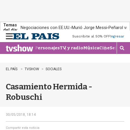
Temas
Negociaciones con EE.UU.
Murió Jorge Messi
Peñarol vs
del día:
Suscribite al 50% OFF
Ingresar
M
e
Personajes
TV y radio
Música
Cine
Series
Te
n
M
u
o
s
t
EL PAÍS
TVSHOW
SOCIALES
r
a
Casamiento Hermida -
r
b
Robuschi
�
s
q
u
30/05/2018, 18:14
e
d
Compartir esta noticia