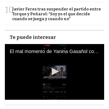
10
Javier Feres tras suspender el partido entre
Torque y Peñarol: “Soy yo el que decide
cuando se juega y cuando no”
Te puede interesar
El mal momento de Yanina Gasañol con un hincha argentino en "Subrayado"
0
s