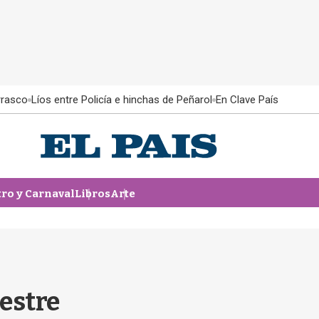
rrasco
Líos entre Policía e hinchas de Peñarol
En Clave País
tro y Carnaval
Libros
Arte
estre