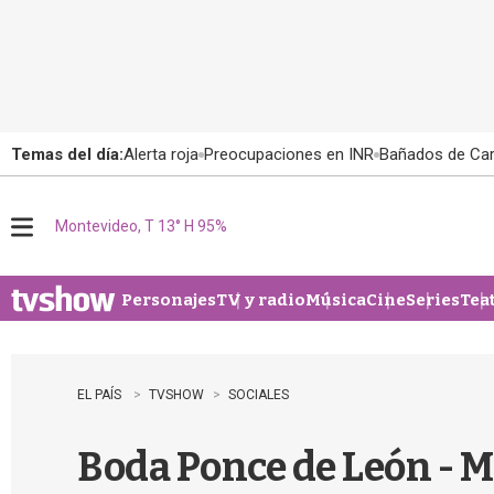
Temas del día:
Alerta roja
Preocupaciones en INR
Bañados de Ca
Montevideo, T 13° H 95%
M
e
n
u
Personajes
TV y radio
Música
Cine
Series
Tea
EL PAÍS
TVSHOW
SOCIALES
Boda Ponce de León - M