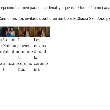
reja sino también para el cardenal, ya que este fue el último cas
rmelitas, los invitados partieron rumbo a la Chacra San José para
ía
Stefanía
Los
Los
o,
Malomo,
novios
novios
in
Valentin
durante
durante
a
la
la
e
Gonzále
ceremo
ceremo
z.
nia.
nia.