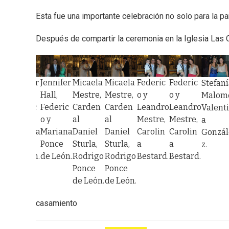
Esta fue una importante celebración no solo para la pa
Después de compartir la ceremonia en la Iglesia Las Ca
Jennifer
Jennifer
Micaela
Micaela
Federic
Federic
Stefan
et
Hall,
Hall,
Mestre,
Mestre,
o y
o y
Malom
Federic
Federic
Carden
Carden
Leandro
Leandro
Valent
io
o y
o y
al
al
Mestre,
Mestre,
a
Mariana
Mariana
Daniel
Daniel
Carolin
Carolin
Gonzál
Ponce
Ponce
Sturla,
Sturla,
a
a
z.
de León.
de León.
Rodrigo
Rodrigo
Bestard.
Bestard.
Ponce
Ponce
de León.
de León.
casamiento