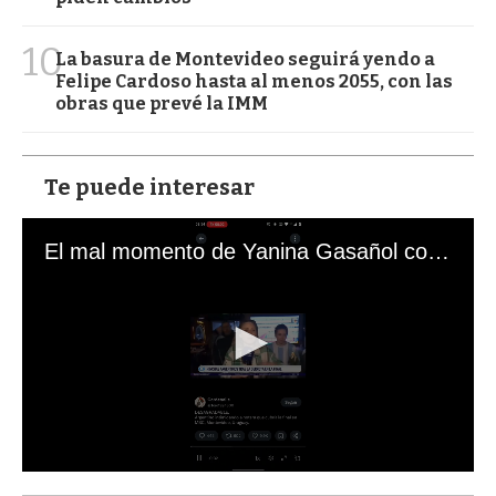
10
La basura de Montevideo seguirá yendo a
Felipe Cardoso hasta al menos 2055, con las
obras que prevé la IMM
Te puede interesar
El mal momento de Yanina Gasañol con un hincha argentino en "Subrayado"
0