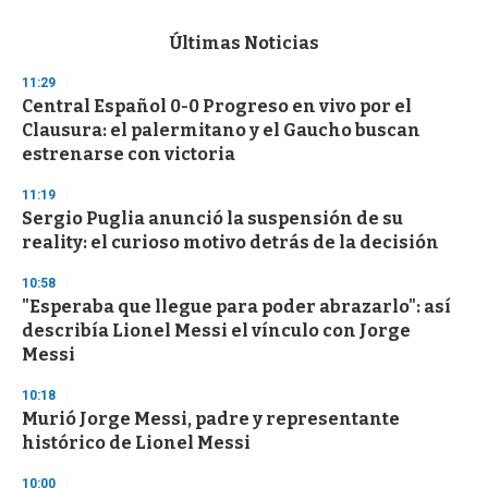
s
e
c
Últimas Noticias
o
n
11:29
d
Central Español 0-0 Progreso en vivo por el
s
o
Clausura: el palermitano y el Gaucho buscan
f
estrenarse con victoria
3
3
s
11:19
e
Sergio Puglia anunció la suspensión de su
c
reality: el curioso motivo detrás de la decisión
o
n
d
10:58
s
"Esperaba que llegue para poder abrazarlo": así
describía Lionel Messi el vínculo con Jorge
Messi
10:18
Murió Jorge Messi, padre y representante
histórico de Lionel Messi
10:00