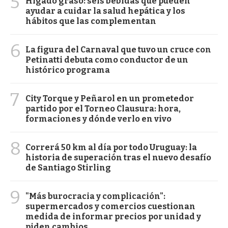
5
Hígado graso: seis bebidas que pueden
ayudar a cuidar la salud hepática y los
hábitos que las complementan
6
La figura del Carnaval que tuvo un cruce con
Petinatti debuta como conductor de un
histórico programa
7
City Torque y Peñarol en un prometedor
partido por el Torneo Clausura: hora,
formaciones y dónde verlo en vivo
8
Correrá 50 km al día por todo Uruguay: la
historia de superación tras el nuevo desafío
de Santiago Stirling
9
"Más burocracia y complicación":
supermercados y comercios cuestionan
medida de informar precios por unidad y
piden cambios