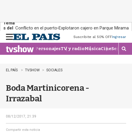
Tema
s del
Conflicto en el puerto
Explotaron cajero en Parque Miramar
día:
Suscribite al 50% OFF
Ingresar
M
e
Personajes
TV y radio
Música
Cine
Series
Te
n
M
u
o
s
t
EL PAÍS
TVSHOW
SOCIALES
r
a
Boda Martinicorena -
r
b
Irrazabal
�
s
q
u
08/12/2017, 21:39
e
d
Compartir esta noticia