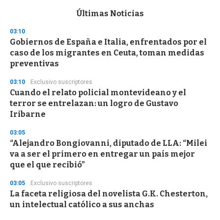
e
c
Últimas Noticias
o
n
03:10
d
Gobiernos de España e Italia, enfrentados por el
s
o
caso de los migrantes en Ceuta, toman medidas
f
preventivas
3
3
s
03:10
Exclusivo suscriptores
e
Cuando el relato policial montevideano y el
c
terror se entrelazan: un logro de Gustavo
o
n
Iribarne
d
s
03:05
“Alejandro Bongiovanni, diputado de LLA: “Milei
va a ser el primero en entregar un país mejor
que el que recibió”
03:05
Exclusivo suscriptores
La faceta religiosa del novelista G.K. Chesterton,
un intelectual católico a sus anchas