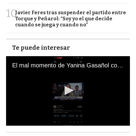
10
Javier Feres tras suspender el partido entre
Torque y Peñarol: “Soy yo el que decide
cuando se juega y cuando no”
Te puede interesar
El mal momento de Yanina Gasañol con un hincha argentino en "Subrayado"
0
s