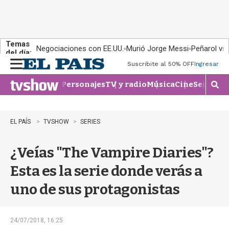
Temas
Negociaciones con EE.UU.
Murió Jorge Messi
Peñarol vs
del día:
Suscribite al 50% OFF
Ingresar
M
e
Personajes
TV y radio
Música
Cine
Series
Te
n
M
u
o
s
t
EL PAÍS
TVSHOW
SERIES
r
a
¿Veías "The Vampire Diaries"?
r
b
Esta es la serie donde verás a
�
s
uno de sus protagonistas
q
u
e
d
24/07/2018, 16:25