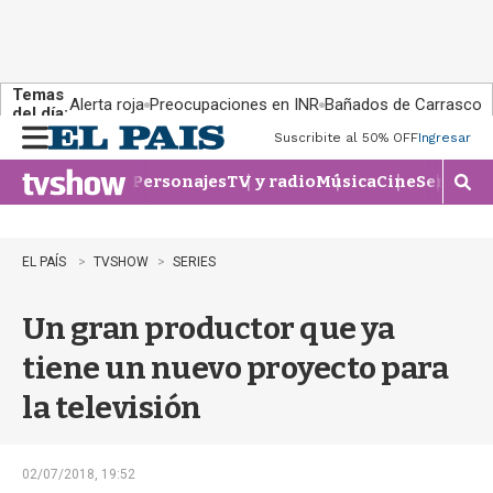
Temas
Alerta roja
Preocupaciones en INR
Bañados de Carrasco
del día:
Suscribite al 50% OFF
Ingresar
M
e
Personajes
TV y radio
Música
Cine
Series
Te
n
M
u
o
s
t
EL PAÍS
TVSHOW
SERIES
r
a
Un gran productor que ya
r
b
tiene un nuevo proyecto para
�
s
la televisión
q
u
e
d
02/07/2018, 19:52