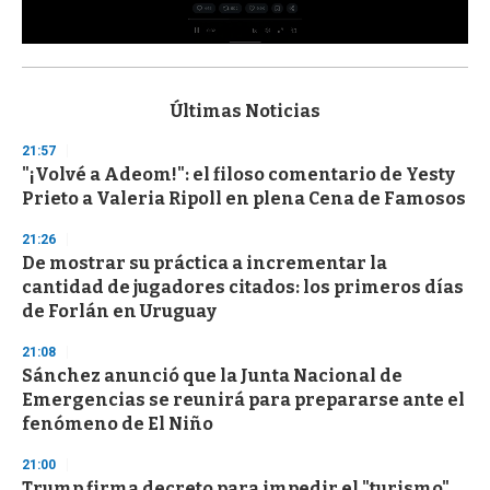
0
s
e
c
Últimas Noticias
o
n
21:57
d
"¡Volvé a Adeom!": el filoso comentario de Yesty
s
o
Prieto a Valeria Ripoll en plena Cena de Famosos
f
3
21:26
3
s
De mostrar su práctica a incrementar la
e
cantidad de jugadores citados: los primeros días
c
de Forlán en Uruguay
o
n
d
21:08
s
Sánchez anunció que la Junta Nacional de
Emergencias se reunirá para prepararse ante el
fenómeno de El Niño
21:00
Trump firma decreto para impedir el "turismo"