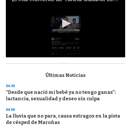
0
s
e
c
Últimas Noticias
o
n
04:30
d
“Desde que nació mi bebé ya no tengo ganas”:
s
o
lactancia, sexualidad y deseo sin culpa
f
3
04:06
3
s
La lluvia que no para, causa estragos en la pista
e
de césped de Maroñas
c
o