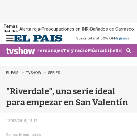
Temas
Alerta roja
Preocupaciones en INR
Bañados de Carrasco
del día:
Suscribite al 50% OFF
Ingresar
M
e
Personajes
TV y radio
Música
Cine
Series
Te
n
M
u
o
s
t
EL PAÍS
TVSHOW
SERIES
r
a
"Riverdale", una serie ideal
r
b
para empezar en San Valentín
�
s
q
u
13/02/2018, 15:17
e
d
Compartir esta noticia