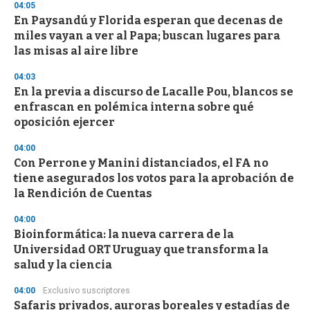
04:05
n
d
En Paysandú y Florida esperan que decenas de
s
miles vayan a ver al Papa; buscan lugares para
las misas al aire libre
04:03
En la previa a discurso de Lacalle Pou, blancos se
enfrascan en polémica interna sobre qué
oposición ejercer
04:00
Con Perrone y Manini distanciados, el FA no
tiene asegurados los votos para la aprobación de
la Rendición de Cuentas
04:00
Bioinformática: la nueva carrera de la
Universidad ORT Uruguay que transforma la
salud y la ciencia
04:00
Exclusivo suscriptores
Safaris privados, auroras boreales y estadías de