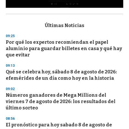
0
s
e
c
Últimas Noticias
o
n
09:25
d
Por qué los expertos recomiendan el papel
s
o
aluminio para guardar billetes en casa y qué hay
f
que evitar
3
3
s
09:13
e
Qué se celebra hoy, sábado 8 de agosto de 2026:
c
efemérides de un día como hoy en la historia
o
n
d
09:02
s
Números ganadores de Mega Millions del
viernes 7 de agosto de 2026: los resultados del
último sorteo
08:56
El pronóstico para hoy sabado 8 de agosto de