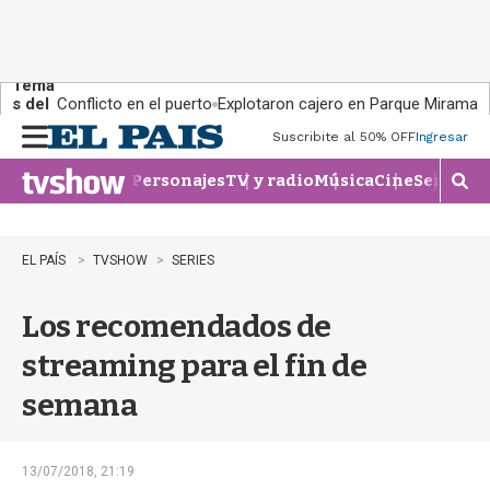
Tema
s del
Conflicto en el puerto
Explotaron cajero en Parque Miramar
día:
Suscribite al 50% OFF
Ingresar
M
e
Personajes
TV y radio
Música
Cine
Series
Te
n
M
u
o
s
t
EL PAÍS
TVSHOW
SERIES
r
a
Los recomendados de
r
b
streaming para el fin de
�
s
semana
q
u
e
d
13/07/2018, 21:19