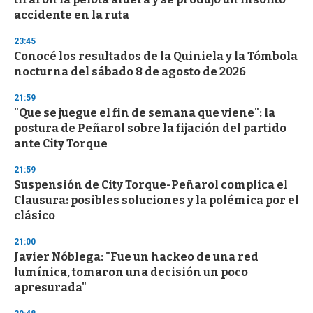
f
accidente en la ruta
3
3
s
23:45
e
Conocé los resultados de la Quiniela y la Tómbola
c
nocturna del sábado 8 de agosto de 2026
o
n
d
21:59
s
"Que se juegue el fin de semana que viene": la
postura de Peñarol sobre la fijación del partido
ante City Torque
21:59
Suspensión de City Torque-Peñarol complica el
Clausura: posibles soluciones y la polémica por el
clásico
21:00
Javier Nóblega: "Fue un hackeo de una red
lumínica, tomaron una decisión un poco
apresurada"