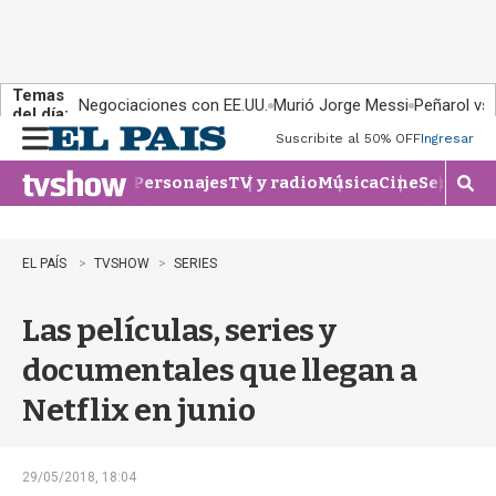
Temas
Negociaciones con EE.UU.
Murió Jorge Messi
Peñarol vs
del día:
Suscribite al 50% OFF
Ingresar
M
e
Personajes
TV y radio
Música
Cine
Series
Te
n
M
u
o
s
t
EL PAÍS
TVSHOW
SERIES
r
a
Las películas, series y
r
b
documentales que llegan a
�
s
Netflix en junio
q
u
e
d
29/05/2018, 18:04