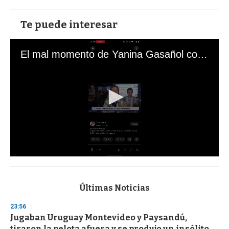
Te puede interesar
El mal momento de Yanina Gasañol con un hincha argentino en "Subrayado"
0
s
e
c
Últimas Noticias
o
n
23:56
d
Jugaban Uruguay Montevideo y Paysandú,
s
o
tiraron la pelota afuera y se produjo un insólito