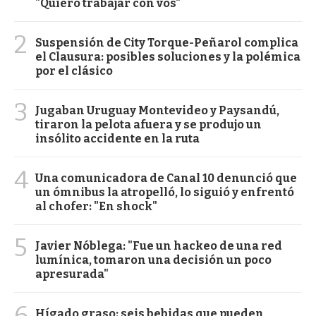
"Quiero trabajar con vos"
2
Suspensión de City Torque-Peñarol complica
el Clausura: posibles soluciones y la polémica
por el clásico
3
Jugaban Uruguay Montevideo y Paysandú,
tiraron la pelota afuera y se produjo un
insólito accidente en la ruta
4
Una comunicadora de Canal 10 denunció que
un ómnibus la atropelló, lo siguió y enfrentó
al chofer: "En shock"
5
Javier Nóblega: "Fue un hackeo de una red
lumínica, tomaron una decisión un poco
apresurada"
6
Hígado graso: seis bebidas que pueden