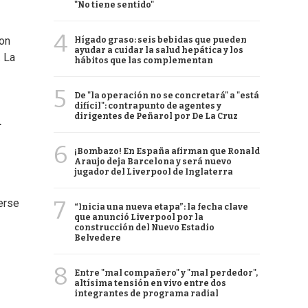
"No tiene sentido"
4
con
Hígado graso: seis bebidas que pueden
ayudar a cuidar la salud hepática y los
. La
hábitos que las complementan
5
De "la operación no se concretará" a "está
difícil": contrapunto de agentes y
dirigentes de Peñarol por De La Cruz
a
6
¡Bombazo! En España afirman que Ronald
Araujo deja Barcelona y será nuevo
jugador del Liverpool de Inglaterra
7
erse
“Inicia una nueva etapa”: la fecha clave
que anunció Liverpool por la
construcción del Nuevo Estadio
Belvedere
8
Entre "mal compañero" y "mal perdedor",
altísima tensión en vivo entre dos
integrantes de programa radial