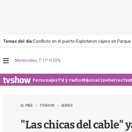
Temas del día:
Conflicto en el puerto
Explotaron cajero en Parque
Montevideo, T 11° H 55%
M
e
n
u
Personajes
TV y radio
Música
Cine
Series
Tea
EL PAÍS
TVSHOW
SERIES
"Las chicas del cable" 