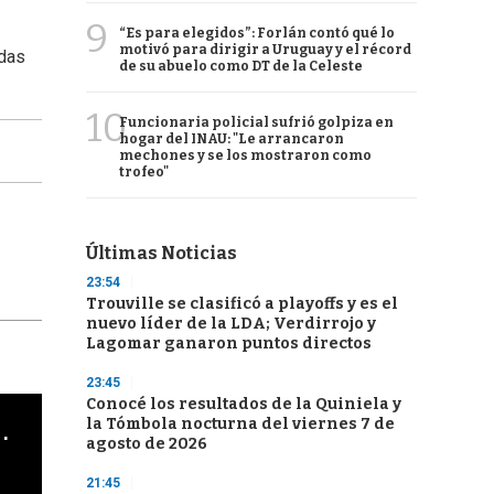
9
“Es para elegidos”: Forlán contó qué lo
motivó para dirigir a Uruguay y el récord
idas
de su abuelo como DT de la Celeste
10
Funcionaria policial sufrió golpiza en
hogar del INAU: "Le arrancaron
mechones y se los mostraron como
trofeo"
Últimas Noticias
23:54
Trouville se clasificó a playoffs y es el
nuevo líder de la LDA; Verdirrojo y
Lagomar ganaron puntos directos
23:45
Conocé los resultados de la Quiniela y
cha argentino en "Subrayado"
la Tómbola nocturna del viernes 7 de
agosto de 2026
21:45