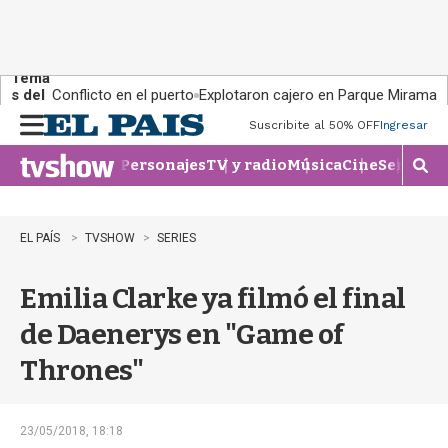
Tema
s del
Conflicto en el puerto
Explotaron cajero en Parque Miramar
día:
Suscribite al 50% OFF
Ingresar
M
e
Personajes
TV y radio
Música
Cine
Series
Te
n
M
u
o
s
t
EL PAÍS
TVSHOW
SERIES
r
a
Emilia Clarke ya filmó el final
r
b
de Daenerys en "Game of
�
s
Thrones"
q
u
e
d
23/05/2018, 18:18