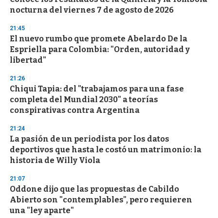
c
nocturna del viernes 7 de agosto de 2026
o
n
d
21:45
s
El nuevo rumbo que promete Abelardo De la
Espriella para Colombia: "Orden, autoridad y
libertad"
21:26
Chiqui Tapia: del "trabajamos para una fase
completa del Mundial 2030" a teorías
conspirativas contra Argentina
21:24
La pasión de un periodista por los datos
deportivos que hasta le costó un matrimonio: la
historia de Willy Viola
21:07
Oddone dijo que las propuestas de Cabildo
Abierto son "contemplables", pero requieren
una "ley aparte"