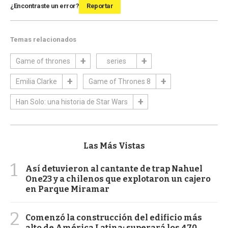
¿Encontraste un error?
Reportar
Temas relacionados
Game of thrones
series
Emilia Clarke
Game of Thrones 8
Han Solo: una historia de Star Wars
Las Más Vistas
1
Así detuvieron al cantante de trap Nahuel
One23 y a chilenos que explotaron un cajero
en Parque Miramar
2
Comenzó la construcción del edificio más
alto de América Latina: superará los 470