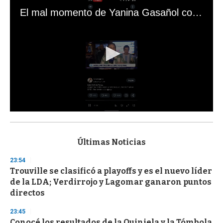
El mal momento de Yanina Gasañol con un hincha argentino en "Subrayado"
0
s
e
c
Últimas Noticias
o
n
23:54
d
Trouville se clasificó a playoffs y es el nuevo líder
s
o
de la LDA; Verdirrojo y Lagomar ganaron puntos
f
directos
3
3
s
23:45
e
Conocé los resultados de la Quiniela y la Tómbola