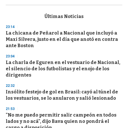
0
s
e
c
Últimas Noticias
o
n
23:14
d
La chicana de Peñarol a Nacional que incluyó a
s
o
Maxi Silvera, justo en el día que anotó en contra
f
ante Boston
3
3
s
23:04
e
La charla de Eguren en el vestuario de Nacional,
c
el silencio de los futbolistas y el enojo de los
o
n
dirigentes
d
s
22:32
Insólito festejo de gol en Brasil: cayó al túnel de
los vestuarios, se lo anularon y salió lesionado
21:53
"No me puedo permitir salir campeón en todos
lados y no acá", dijo Bava quien no pondrá el
cargo a disposición