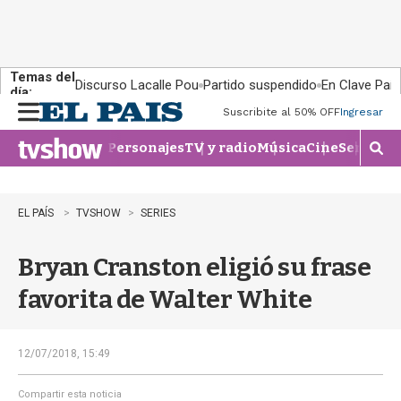
Temas del
Discurso Lacalle Pou
Partido suspendido
En Clave País
día:
Suscribite al 50% OFF
Ingresar
M
e
Personajes
TV y radio
Música
Cine
Series
Te
n
M
u
o
s
t
EL PAÍS
TVSHOW
SERIES
r
a
Bryan Cranston eligió su frase
r
b
favorita de Walter White
�
s
q
u
12/07/2018, 15:49
e
d
Compartir esta noticia