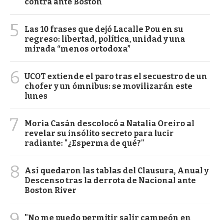
contra ante Boston
5
Las 10 frases que dejó Lacalle Pou en su
regreso: libertad, política, unidad y una
mirada “menos ortodoxa”
6
UCOT extiende el paro tras el secuestro de un
chofer y un ómnibus: se movilizarán este
lunes
7
Moria Casán descolocó a Natalia Oreiro al
revelar su insólito secreto para lucir
radiante: "¿Esperma de qué?"
8
Así quedaron las tablas del Clausura, Anual y
Descenso tras la derrota de Nacional ante
Boston River
9
"No me puedo permitir salir campeón en