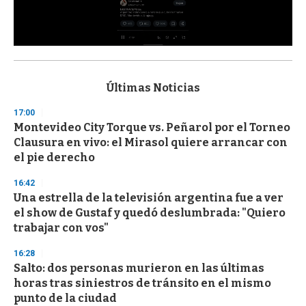
0
s
e
c
Últimas Noticias
o
n
17:00
d
Montevideo City Torque vs. Peñarol por el Torneo
s
o
Clausura en vivo: el Mirasol quiere arrancar con
f
el pie derecho
3
3
s
16:42
e
Una estrella de la televisión argentina fue a ver
c
el show de Gustaf y quedó deslumbrada: "Quiero
o
n
trabajar con vos"
d
s
16:28
Salto: dos personas murieron en las últimas
horas tras siniestros de tránsito en el mismo
punto de la ciudad