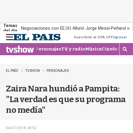
Temas
Negociaciones con EE.UU.
Murió Jorge Messi
Peñarol vs
del día:
Suscribite al 50% OFF
Ingresar
M
e
Personajes
TV y radio
Música
Cine
Series
Te
n
M
u
o
s
t
EL PAÍS
TVSHOW
PERSONAJES
r
a
Zaira Nara hundió a Pampita:
r
b
"La verdad es que su programa
�
s
no medía"
q
u
e
d
04/07/2018, 08:52