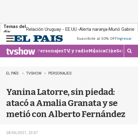
Temas del
Relación Uruguay - EE.UU.
Alerta naranja
Murió Gabriel 
día:
Suscribite al 50% OFF
Ingresar
M
e
Personajes
TV y radio
Música
Cine
Series
Te
n
M
u
o
s
t
EL PAÍS
TVSHOW
PERSONAJES
r
a
Yanina Latorre, sin piedad:
r
b
atacó a Amalia Granata y se
�
s
metió con Alberto Fernández
q
u
e
d
28/06/2021, 20:07