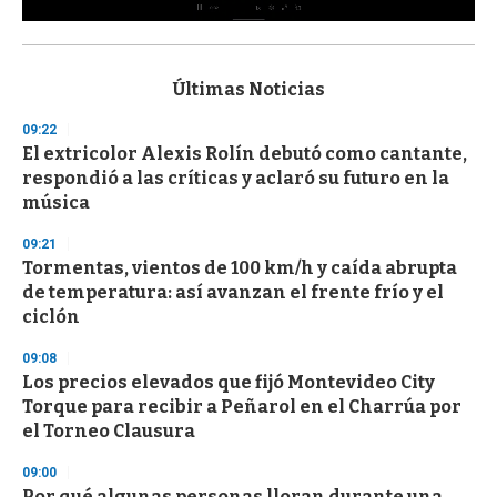
0
s
e
c
Últimas Noticias
o
n
09:22
d
El extricolor Alexis Rolín debutó como cantante,
s
o
respondió a las críticas y aclaró su futuro en la
f
música
3
3
s
09:21
e
Tormentas, vientos de 100 km/h y caída abrupta
c
de temperatura: así avanzan el frente frío y el
o
n
ciclón
d
s
09:08
Los precios elevados que fijó Montevideo City
Torque para recibir a Peñarol en el Charrúa por
el Torneo Clausura
09:00
Por qué algunas personas lloran durante una