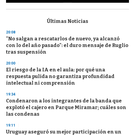
0
s
e
c
Últimas Noticias
o
n
20:08
d
"No salgan a rescatarlos de nuevo, ya alcanzó
s
o
con lo del año pasado": el duro mensaje de Ruglio
f
tras suspensión
3
3
s
20:00
e
El riesgo de la IA en el aula: por qué una
c
respuesta pulida no garantiza profundidad
o
n
intelectual ni comprensión
d
s
19:34
Condenaron a los integrantes de la banda que
explotó el cajero en Parque Miramar; cuáles son
las condenas
19:11
Uruguay aseguró su mejor participación en un