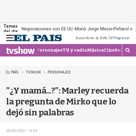
Temas
Negociaciones con EE.UU.
Murió Jorge Messi
Peñarol vs
del día:
Suscribite al 50% OFF
Ingresar
M
e
Personajes
TV y radio
Música
Cine
Series
Te
n
M
u
o
s
t
EL PAÍS
TVSHOW
PERSONAJES
r
a
"¿Y mamá...?": Marley recuerda
r
b
la pregunta de Mirko que lo
�
s
dejó sin palabras
q
u
e
d
25/06/2021, 13:53