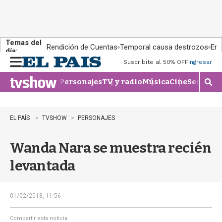
Temas del
Rendición de Cuentas
Temporal causa destrozos
En 
día:
Suscribite al 50% OFF
Ingresar
M
e
Personajes
TV y radio
Música
Cine
Series
Te
n
M
u
o
s
t
EL PAÍS
TVSHOW
PERSONAJES
r
a
Wanda Nara se muestra recién
r
b
levantada
�
s
q
u
01/02/2018, 11:56
e
d
Compartir esta noticia