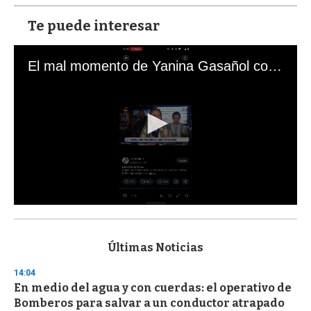
Te puede interesar
El mal momento de Yanina Gasañol con un hincha argentino en "Subrayado"
0
s
e
c
Últimas Noticias
o
n
14:04
d
En medio del agua y con cuerdas: el operativo de
s
o
Bomberos para salvar a un conductor atrapado
f