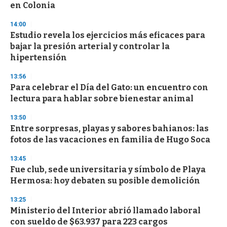
en Colonia
3
3
s
14:00
e
Estudio revela los ejercicios más eficaces para
c
bajar la presión arterial y controlar la
o
n
hipertensión
d
s
13:56
Para celebrar el Día del Gato: un encuentro con
lectura para hablar sobre bienestar animal
13:50
Entre sorpresas, playas y sabores bahianos: las
fotos de las vacaciones en familia de Hugo Soca
13:45
Fue club, sede universitaria y símbolo de Playa
Hermosa: hoy debaten su posible demolición
13:25
Ministerio del Interior abrió llamado laboral
con sueldo de $63.937 para 223 cargos