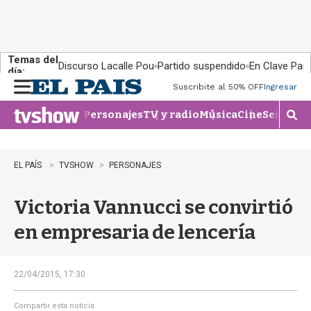
Temas del
Discurso Lacalle Pou
Partido suspendido
En Clave País
día:
Suscribite al 50% OFF
Ingresar
M
e
Personajes
TV y radio
Música
Cine
Series
Te
n
M
u
o
s
t
EL PAÍS
TVSHOW
PERSONAJES
r
a
Victoria Vannucci se convirtió
r
b
en empresaria de lencería
�
s
q
u
22/04/2015, 17:30
e
d
Compartir esta noticia