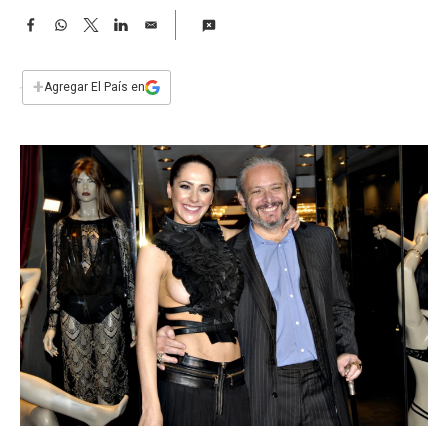
a
F
W
T
L
E
a
h
w
i
m
c
a
i
n
a
e
t
t
k
i
+
Agregar El País en
b
s
t
e
l
o
A
e
d
o
p
r
I
k
p
n