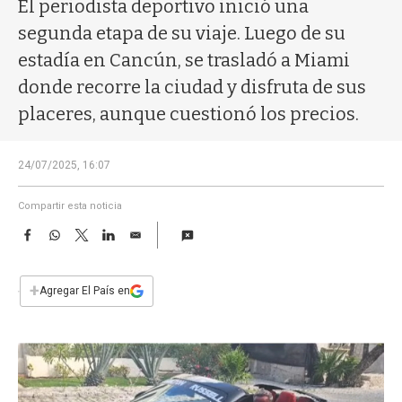
a
El periodista deportivo inició una
segunda etapa de su viaje. Luego de su
estadía en Cancún, se trasladó a Miami
donde recorre la ciudad y disfruta de sus
placeres, aunque cuestionó los precios.
24/07/2025, 16:07
Compartir esta noticia
F
W
T
L
E
a
h
w
i
m
c
a
i
n
a
e
t
t
k
i
+
Agregar El País en
b
s
t
e
l
o
A
e
d
o
p
r
I
k
p
n