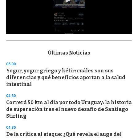
0
s
e
c
Últimas Noticias
o
n
05:00
d
Yogur, yogur griego y kéfir: cuáles son sus
s
o
diferencias y qué beneficios aportan a la salud
f
intestinal
3
3
s
04:30
e
Correrá 50 km al día por todo Uruguay: la historia
c
de superación tras el nuevo desafío de Santiago
o
n
Stirling
d
s
04:30
De la crítica al ataque: ¿Qué revela el auge del