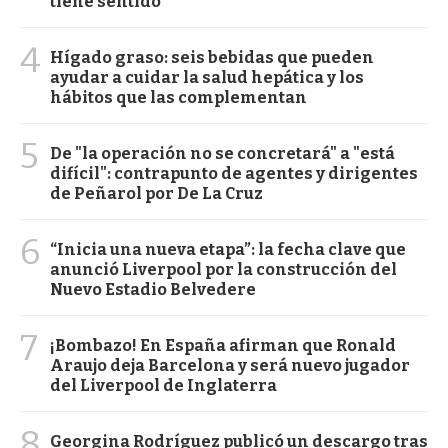
tiene sentido"
4
Hígado graso: seis bebidas que pueden
ayudar a cuidar la salud hepática y los
hábitos que las complementan
5
De "la operación no se concretará" a "está
difícil": contrapunto de agentes y dirigentes
de Peñarol por De La Cruz
6
“Inicia una nueva etapa”: la fecha clave que
anunció Liverpool por la construcción del
Nuevo Estadio Belvedere
7
¡Bombazo! En España afirman que Ronald
Araujo deja Barcelona y será nuevo jugador
del Liverpool de Inglaterra
8
Georgina Rodríguez publicó un descargo tras