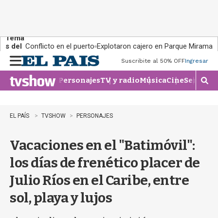
Tema
s del
Conflicto en el puerto
Explotaron cajero en Parque Miramar
día:
Suscribite al 50% OFF
Ingresar
M
e
Personajes
TV y radio
Música
Cine
Series
Te
n
M
u
o
s
t
EL PAÍS
TVSHOW
PERSONAJES
r
a
Vacaciones en el "Batimóvil":
r
b
los días de frenético placer de
�
s
Julio Ríos en el Caribe, entre
q
u
sol, playa y lujos
e
d