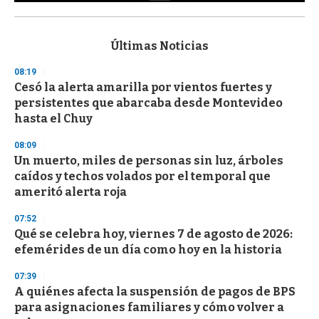
0
s
e
c
Últimas Noticias
o
n
08:19
d
Cesó la alerta amarilla por vientos fuertes y
s
o
persistentes que abarcaba desde Montevideo
f
hasta el Chuy
3
3
s
08:09
e
Un muerto, miles de personas sin luz, árboles
c
caídos y techos volados por el temporal que
o
n
ameritó alerta roja
d
s
07:52
Qué se celebra hoy, viernes 7 de agosto de 2026:
efemérides de un día como hoy en la historia
07:39
A quiénes afecta la suspensión de pagos de BPS
para asignaciones familiares y cómo volver a