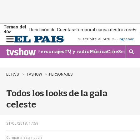
Temas del
Rendición de Cuentas
Temporal causa destrozos
En 
día:
Suscribite al 50% OFF
Ingresar
M
e
Personajes
TV y radio
Música
Cine
Series
Te
n
M
u
o
s
t
EL PAÍS
TVSHOW
PERSONAJES
r
a
Todos los looks de la gala
r
b
celeste
�
s
q
u
31/05/2018, 17:59
e
d
Compartir esta noticia