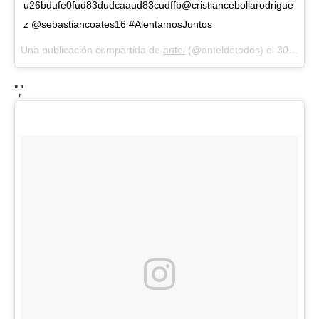
u26bdufe0fud83dudcaaud83cudffb@cristiancebollarodrigue
z @sebastiancoates16 #AlentamosJuntos
Una publicación compartida de
antel
(@anteldetodos) el
30 May, 2018 a las 4:32 PDT
","