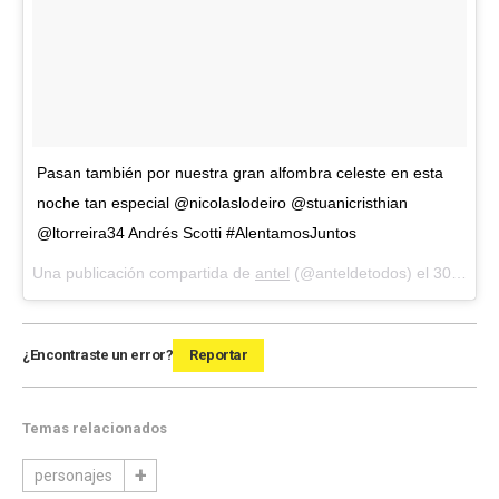
Pasan también por nuestra gran alfombra celeste en esta
noche tan especial @nicolaslodeiro @stuanicristhian
@ltorreira34 Andrés Scotti #AlentamosJuntos
Una publicación compartida de
antel
(@anteldetodos) el
30 May, 2018 a las 5:17 PDT
¿Encontraste un error?
Reportar
Temas relacionados
personajes