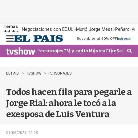
Temas
Negociaciones con EE.UU.
Murió Jorge Messi
Peñarol vs
del día:
Suscribite al 50% OFF
Ingresar
M
e
Personajes
TV y radio
Música
Cine
Series
Te
n
M
u
o
s
t
EL PAÍS
TVSHOW
PERSONAJES
r
a
Todos hacen fila para pegarle a
r
b
Jorge Rial: ahora le tocó a la
�
s
exesposa de Luis Ventura
q
u
e
d
01/06/2021, 20:28