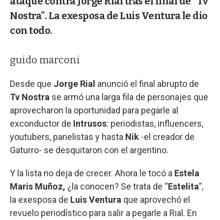
ataque contra Jorge Rial tras el final de "Tv
Nostra". La exesposa de Luis Ventura le dio
con todo.
guido marconi
Desde que
Jorge Rial
anunció el final abrupto de
Tv Nostra
se armó una larga fila de personajes que
aprovecharon la oportunidad para pegarle al
exconductor de
Intrusos
: periodistas, influencers,
youtubers, panelistas y hasta
Nik
-el creador de
Gaturro- se desquitaron con el argentino.
Y la lista no deja de crecer. Ahora le tocó a
Estela
Maris Muñoz,
¿la conocen? Se trata de “
Estelita
”,
la exesposa de
Luis Ventura
que aprovechó el
revuelo periodístico para salir a pegarle a Rial. En