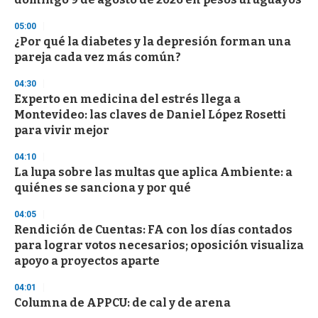
f
3
05:00
3
s
¿Por qué la diabetes y la depresión forman una
e
pareja cada vez más común?
c
o
04:30
n
d
Experto en medicina del estrés llega a
s
Montevideo: las claves de Daniel López Rosetti
para vivir mejor
04:10
La lupa sobre las multas que aplica Ambiente: a
quiénes se sanciona y por qué
04:05
Rendición de Cuentas: FA con los días contados
para lograr votos necesarios; oposición visualiza
apoyo a proyectos aparte
04:01
Columna de APPCU: de cal y de arena