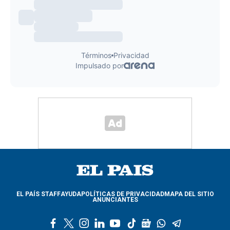
EL PAÍS STAFF
AYUDA
POLÍTICAS DE PRIVACIDAD
MAPA DEL SITIO
ANUNCIANTES
f
t
i
l
y
t
g
w
t