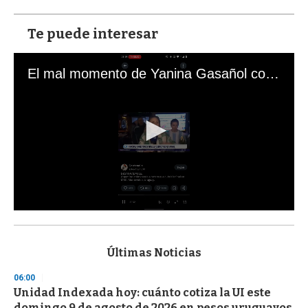
Te puede interesar
El mal momento de Yanina Gasañol con un hincha argentino en "Subrayado"
0
s
e
c
Últimas Noticias
o
n
06:00
d
Unidad Indexada hoy: cuánto cotiza la UI este
s
o
domingo 9 de agosto de 2026 en pesos uruguayos