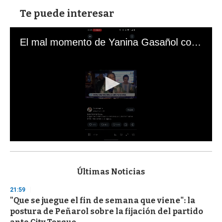
Te puede interesar
El mal momento de Yanina Gasañol con un hincha argentino en "Subrayado"
0
s
e
c
Últimas Noticias
o
n
21:59
d
"Que se juegue el fin de semana que viene": la
s
o
postura de Peñarol sobre la fijación del partido
f