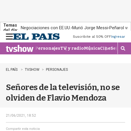
Temas
Negociaciones con EE.UU.
Murió Jorge Messi
Peñarol vs
del día:
Suscribite al 50% OFF
Ingresar
M
e
Personajes
TV y radio
Música
Cine
Series
Te
n
M
u
o
s
t
EL PAÍS
TVSHOW
PERSONAJES
r
a
Señores de la televisión, no se
r
b
olviden de Flavio Mendoza
�
s
q
u
21/06/2021, 18:52
e
d
Compartir esta noticia