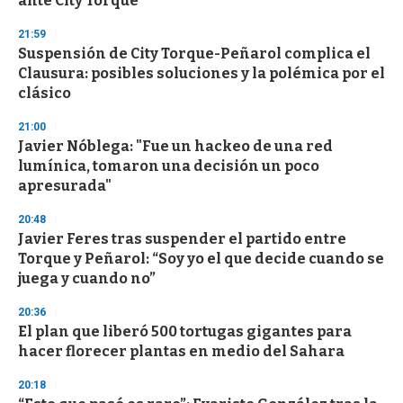
ante City Torque
3
3
s
21:59
e
Suspensión de City Torque-Peñarol complica el
c
Clausura: posibles soluciones y la polémica por el
o
n
clásico
d
s
21:00
Javier Nóblega: "Fue un hackeo de una red
lumínica, tomaron una decisión un poco
apresurada"
20:48
Javier Feres tras suspender el partido entre
Torque y Peñarol: “Soy yo el que decide cuando se
juega y cuando no”
20:36
El plan que liberó 500 tortugas gigantes para
hacer florecer plantas en medio del Sahara
20:18