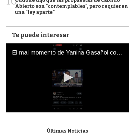
10
Oddone dijo que las propuestas de Cabildo
Abierto son "contemplables", pero requieren
una "ley aparte"
Te puede interesar
El mal momento de Yanina Gasañol con un hincha argentino en "Subrayado"
0
s
e
c
Últimas Noticias
o