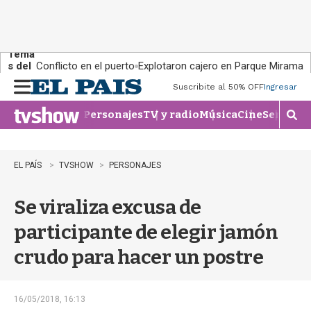
Tema
s del
Conflicto en el puerto
Explotaron cajero en Parque Miramar
día:
Suscribite al 50% OFF
Ingresar
M
e
Personajes
TV y radio
Música
Cine
Series
Te
n
M
u
o
s
t
EL PAÍS
TVSHOW
PERSONAJES
r
a
Se viraliza excusa de
r
b
participante de elegir jamón
�
s
crudo para hacer un postre
q
u
e
d
16/05/2018, 16:13