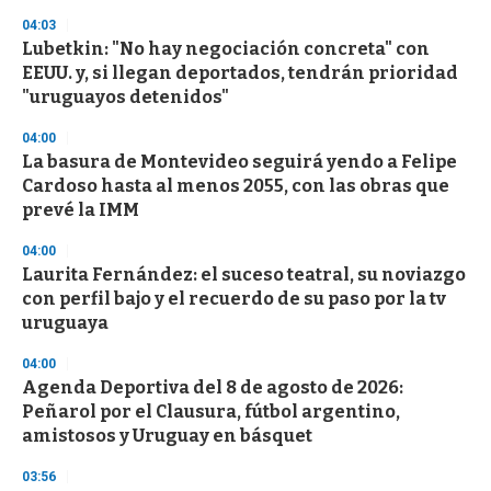
n
04:03
d
Lubetkin: "No hay negociación concreta" con
s
o
EEUU. y, si llegan deportados, tendrán prioridad
f
"uruguayos detenidos"
3
3
s
04:00
e
La basura de Montevideo seguirá yendo a Felipe
c
Cardoso hasta al menos 2055, con las obras que
o
n
prevé la IMM
d
s
04:00
Laurita Fernández: el suceso teatral, su noviazgo
con perfil bajo y el recuerdo de su paso por la tv
uruguaya
04:00
Agenda Deportiva del 8 de agosto de 2026:
Peñarol por el Clausura, fútbol argentino,
amistosos y Uruguay en básquet
03:56