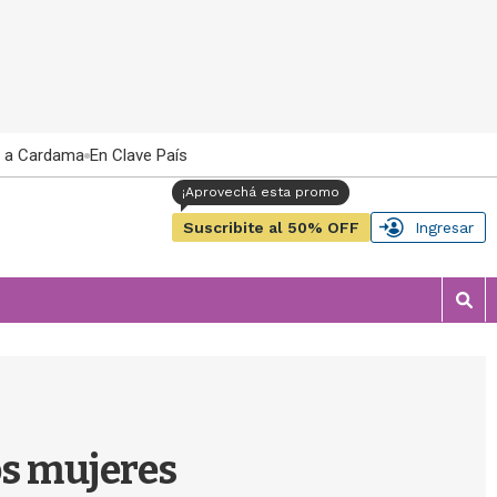
 a Cardama
En Clave País
Suscribite al 50% OFF
Ingresar
M
o
s
t
r
a
r
s mujeres
b
�