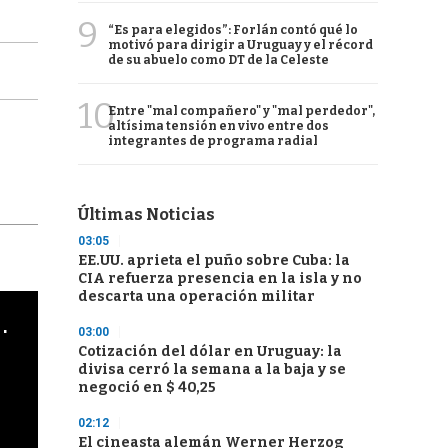
9
“Es para elegidos”: Forlán contó qué lo
motivó para dirigir a Uruguay y el récord
de su abuelo como DT de la Celeste
10
Entre "mal compañero" y "mal perdedor",
altísima tensión en vivo entre dos
integrantes de programa radial
Últimas Noticias
03:05
EE.UU. aprieta el puño sobre Cuba: la
CIA refuerza presencia en la isla y no
descarta una operación militar
cha argentino en "Subrayado"
03:00
Cotización del dólar en Uruguay: la
divisa cerró la semana a la baja y se
negoció en $ 40,25
02:12
El cineasta alemán Werner Herzog