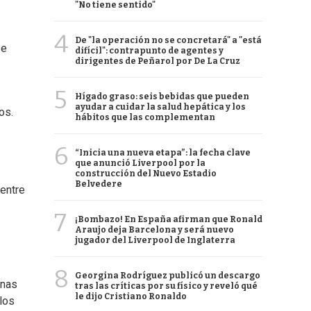
"No tiene sentido"
4
De "la operación no se concretará" a "está
se
difícil": contrapunto de agentes y
dirigentes de Peñarol por De La Cruz
5
Hígado graso: seis bebidas que pueden
ayudar a cuidar la salud hepática y los
os.
hábitos que las complementan
6
“Inicia una nueva etapa”: la fecha clave
que anunció Liverpool por la
construcción del Nuevo Estadio
Belvedere
 entre
7
¡Bombazo! En España afirman que Ronald
Araujo deja Barcelona y será nuevo
jugador del Liverpool de Inglaterra
8
Georgina Rodríguez publicó un descargo
unas
tras las críticas por su físico y reveló qué
le dijo Cristiano Ronaldo
los