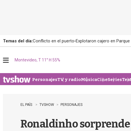
Temas del día:
Conflicto en el puerto
Explotaron cajero en Parque
Montevideo, T 11° H 55%
M
e
n
u
Personajes
TV y radio
Música
Cine
Series
Tea
EL PAÍS
TVSHOW
PERSONAJES
Ronaldinho sorprende 