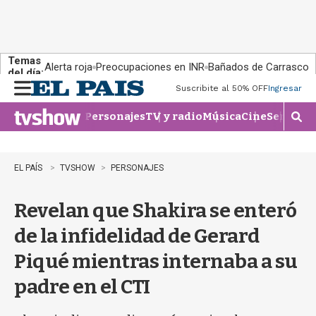
Temas
Alerta roja
Preocupaciones en INR
Bañados de Carrasco
del día:
Suscribite al 50% OFF
Ingresar
M
e
Personajes
TV y radio
Música
Cine
Series
Te
n
M
u
o
s
t
EL PAÍS
TVSHOW
PERSONAJES
r
a
Revelan que Shakira se enteró
r
b
de la infidelidad de Gerard
�
s
Piqué mientras internaba a su
q
u
padre en el CTI
e
d