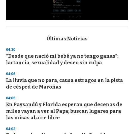
0
s
e
c
Últimas Noticias
o
n
04:30
d
“Desde que nació mi bebé ya no tengo ganas”:
s
o
lactancia, sexualidad y deseo sin culpa
f
3
04:06
3
s
La lluvia que no para, causa estragos en la pista
e
de césped de Maroñas
c
o
04:05
n
d
En Paysandú y Florida esperan que decenas de
s
miles vayan a ver al Papa; buscan lugares para
las misas al aire libre
04:03