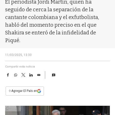
a
El periodista Jordi Martín, quien ha
seguido de cerca la separación de la
cantante colombiana y el exfutbolista,
habló del momento preciso en el que
Shakira se enteró de la infidelidad de
Piqué.
11/03/2025, 13:33
Compartir esta noticia
F
W
T
L
E
a
h
w
i
m
c
a
i
n
a
e
t
t
k
i
+
Agregar El País en
b
s
t
e
l
o
A
e
d
o
p
r
I
k
p
n