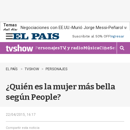
Temas
Negociaciones con EE.UU.
Murió Jorge Messi
Peñarol vs
del día:
Suscribite al 50% OFF
Ingresar
M
e
Personajes
TV y radio
Música
Cine
Series
Te
n
M
u
o
s
t
EL PAÍS
TVSHOW
PERSONAJES
r
a
¿Quién es la mujer más bella
r
b
según People?
�
s
q
u
22/04/2015, 16:17
e
d
Compartir esta noticia