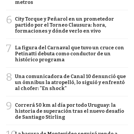
metros
6
City Torque y Peñarol en un prometedor
partido por el Torneo Clausura: hora,
formaciones y dónde verlo en vivo
7
La figura del Carnaval que tuvo un cruce con
Petinatti debuta como conductor de un
histórico programa
8
Una comunicadora de Canal 10 denunció que
un ómnibus la atropelló, lo siguió y enfrentó
al chofer: "En shock"
9
Correrá 50 km al día por todo Uruguay: la
historia de superación tras el nuevo desafío
de Santiago Stirling
La basura de Montevideo seguirá yendo a