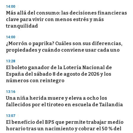
n
14:00
d
Más allá del consumo: las decisiones financieras
s
o
clave para vivir con menos estrés y más
f
tranquilidad
3
3
s
14:00
e
¿Morrón o paprika? Cuáles son sus diferencias,
c
propiedades y cuándo conviene usar cada uno
o
n
d
13:28
s
El boleto ganador de la Lotería Nacional de
España del sábado 8 de agosto de 2026 y los
números con reintegro
13:16
Una niña herida muere y eleva a ocho los
fallecidos por el tiroteo en escuela de Tailandia
13:07
El beneficio del BPS que permite trabajar medio
horario tras un nacimiento y cobrar el 50 % del