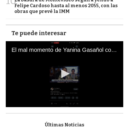
10
Felipe Cardoso hasta al menos 2055, con las
obras que prevé la IMM
Te puede interesar
El mal momento de Yanina Gasañol con un hincha argentino en "Subrayado"
0
s
e
c
Últimas Noticias
o