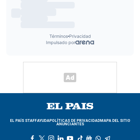
EL PAÍS STAFF
AYUDA
POLÍTICAS DE PRIVACIDAD
MAPA DEL SITIO
ANUNCIANTES
f
t
i
l
y
t
g
w
t