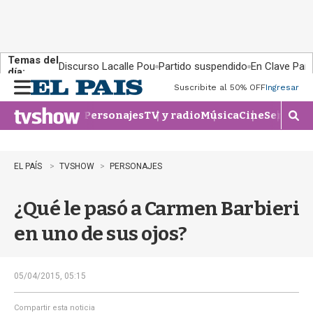
Temas del
Discurso Lacalle Pou
Partido suspendido
En Clave País
día:
Suscribite al 50% OFF
Ingresar
M
e
Personajes
TV y radio
Música
Cine
Series
Te
n
M
u
o
s
t
EL PAÍS
TVSHOW
PERSONAJES
r
a
¿Qué le pasó a Carmen Barbieri
r
b
en uno de sus ojos?
�
s
q
u
05/04/2015, 05:15
e
d
Compartir esta noticia