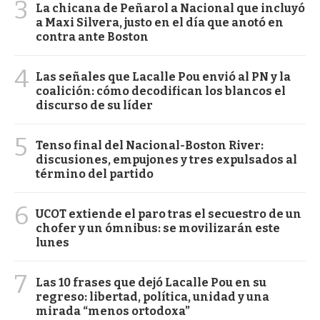
3
La chicana de Peñarol a Nacional que incluyó
a Maxi Silvera, justo en el día que anotó en
contra ante Boston
4
Las señales que Lacalle Pou envió al PN y la
coalición: cómo decodifican los blancos el
discurso de su líder
5
Tenso final del Nacional-Boston River:
discusiones, empujones y tres expulsados al
término del partido
6
UCOT extiende el paro tras el secuestro de un
chofer y un ómnibus: se movilizarán este
lunes
7
Las 10 frases que dejó Lacalle Pou en su
regreso: libertad, política, unidad y una
mirada “menos ortodoxa”