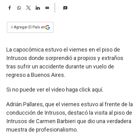
a
F
W
T
L
E
a
h
w
i
m
c
a
i
n
a
e
t
t
k
i
+
Agregar El País en
b
s
t
e
l
o
A
e
d
o
p
r
I
La capocómica estuvo el viernes en el piso de
k
p
n
Intrusos donde sorprendió a propios y extraños
tras sufrir un accidente durante un vuelo de
regreso a Buenos Aires.
Si no puede ver el video haga click aquí.
Adrián Pallares, que el viernes estuvo al frente de la
conducción de Intrusos, destacó la visita al piso de
Intrusos de Carmen Barbieri que dio una verdadera
muestra de profesionalismo.