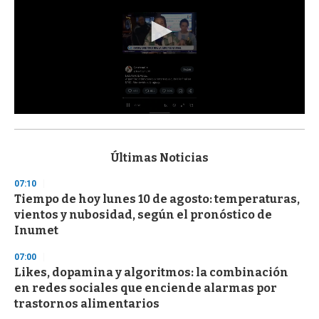
0
s
e
c
Últimas Noticias
o
n
07:10
d
Tiempo de hoy lunes 10 de agosto: temperaturas,
s
o
vientos y nubosidad, según el pronóstico de
f
Inumet
3
3
s
07:00
e
Likes, dopamina y algoritmos: la combinación
c
en redes sociales que enciende alarmas por
o
n
trastornos alimentarios
d