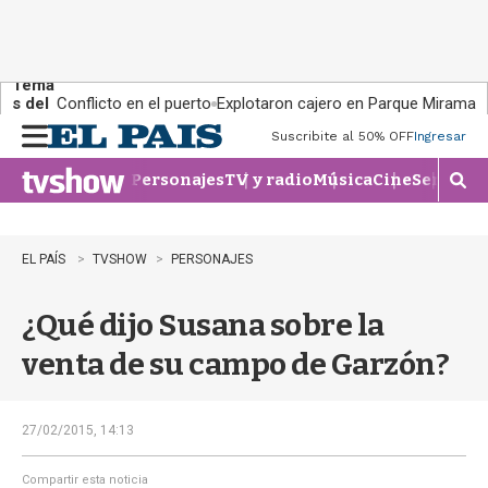
Tema
s del
Conflicto en el puerto
Explotaron cajero en Parque Miramar
día:
Suscribite al 50% OFF
Ingresar
M
e
Personajes
TV y radio
Música
Cine
Series
Te
n
M
u
o
s
t
EL PAÍS
TVSHOW
PERSONAJES
r
a
¿Qué dijo Susana sobre la
r
b
venta de su campo de Garzón?
�
s
q
u
27/02/2015, 14:13
e
d
Compartir esta noticia