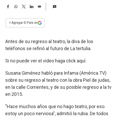
a
F
W
T
L
E
a
h
w
i
m
c
a
i
n
a
e
t
t
k
i
+
Agregar El País en
b
s
t
e
l
o
A
e
d
o
p
r
I
Antes de su regreso al teatro, la diva de los
k
p
n
teléfonos se refirió al futuro de La tertulia.
Si no puede ver el video haga click aquí.
Susana Giménez habló para Infama (América TV)
sobre su regreso al teatro con la obra Piel de judas,
en la calle Corrientes, y de su posible regreso a la tv
en 2015.
"Hace muchos años que no hago teatro, por eso
estoy un poco nerviosa", admitió la rubia. De todos