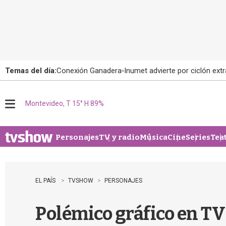
Temas del día:
Conexión Ganadera
Inumet advierte por ciclón extr
Montevideo, T 15° H 89%
M
e
n
u
Personajes
TV y radio
Música
Cine
Series
Tea
EL PAÍS
TVSHOW
PERSONAJES
Polémico gráfico en TV 