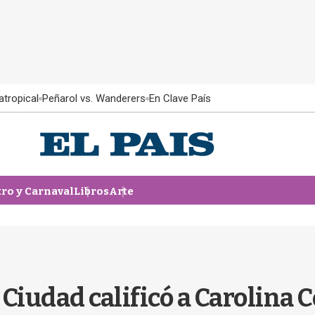
atropical
Peñarol vs. Wanderers
En Clave País
tro y Carnaval
Libros
Arte
Ciudad calificó a Carolina 