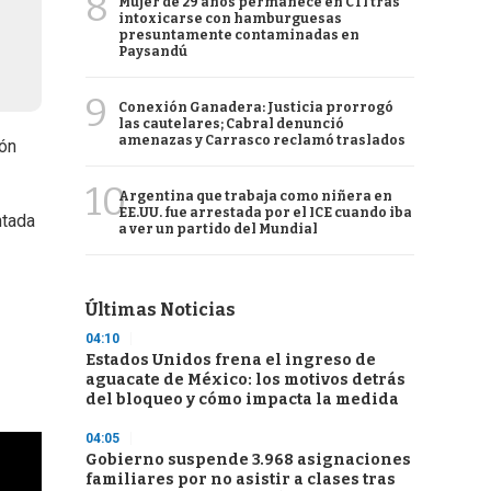
8
Mujer de 29 años permanece en CTI tras
intoxicarse con hamburguesas
presuntamente contaminadas en
Paysandú
9
Conexión Ganadera: Justicia prorrogó
las cautelares; Cabral denunció
amenazas y Carrasco reclamó traslados
ión
10
Argentina que trabaja como niñera en
EE.UU. fue arrestada por el ICE cuando iba
ntada
a ver un partido del Mundial
Últimas Noticias
04:10
Estados Unidos frena el ingreso de
aguacate de México: los motivos detrás
del bloqueo y cómo impacta la medida
04:05
Gobierno suspende 3.968 asignaciones
familiares por no asistir a clases tras