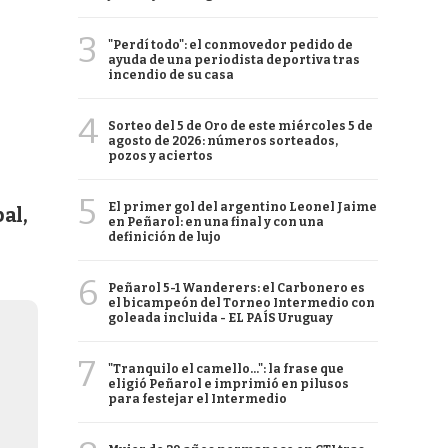
3
"Perdí todo": el conmovedor pedido de
ayuda de una periodista deportiva tras
incendio de su casa
4
Sorteo del 5 de Oro de este miércoles 5 de
agosto de 2026: números sorteados,
pozos y aciertos
5
El primer gol del argentino Leonel Jaime
al,
en Peñarol: en una final y con una
definición de lujo
6
Peñarol 5-1 Wanderers: el Carbonero es
el bicampeón del Torneo Intermedio con
goleada incluida - EL PAÍS Uruguay
7
"Tranquilo el camello...": la frase que
eligió Peñarol e imprimió en pilusos
para festejar el Intermedio