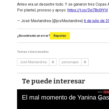
Antes era un desastre todo. Y se ganaron tres Copas A
Por plantel, proceso y apoyo.
https://t.co/Dq7Bc0tYiV
— José Mastandrea (@josMastandrea)
6 de julio de 
¿Encontraste un error?
Reportar
Temas relacionados
José Mastandrea
personajes
Te puede interesar