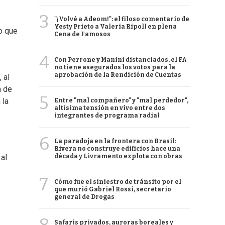
3
"¡Volvé a Adeom!": el filoso comentario de
Yesty Prieto a Valeria Ripoll en plena
o que
Cena de Famosos
4
Con Perrone y Manini distanciados, el FA
no tiene asegurados los votos para la
aprobación de la Rendición de Cuentas
 al
n de
5
 la
Entre "mal compañero" y "mal perdedor",
altísima tensión en vivo entre dos
integrantes de programa radial
6
La paradoja en la frontera con Brasil:
Rivera no construye edificios hace una
década y Livramento explota con obras
al
7
Cómo fue el siniestro de tránsito por el
que murió Gabriel Rossi, secretario
general de Drogas
Safaris privados, auroras boreales y