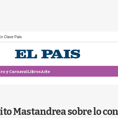
En Clave País
tro y Carnaval
Libros
Arte
ito Mastandrea sobre lo co