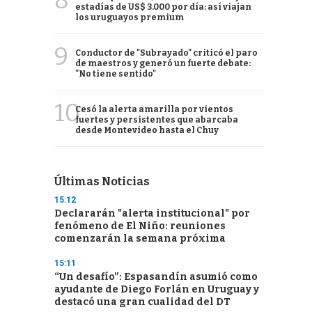
8
estadías de US$ 3.000 por día: así viajan
los uruguayos premium
9
Conductor de "Subrayado" criticó el paro
de maestros y generó un fuerte debate:
"No tiene sentido"
10
Cesó la alerta amarilla por vientos
fuertes y persistentes que abarcaba
desde Montevideo hasta el Chuy
Últimas Noticias
15:12
Declararán "alerta institucional" por
fenómeno de El Niño: reuniones
comenzarán la semana próxima
15:11
“Un desafío”: Espasandín asumió como
ayudante de Diego Forlán en Uruguay y
destacó una gran cualidad del DT