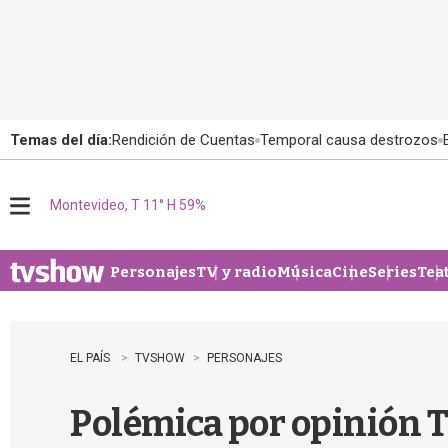
Temas del día:
Rendición de Cuentas
Temporal causa destrozos
Montevideo, T 11° H 59%
M
e
n
u
Personajes
TV y radio
Música
Cine
Series
Tea
EL PAÍS
TVSHOW
PERSONAJES
Polémica por opinión T