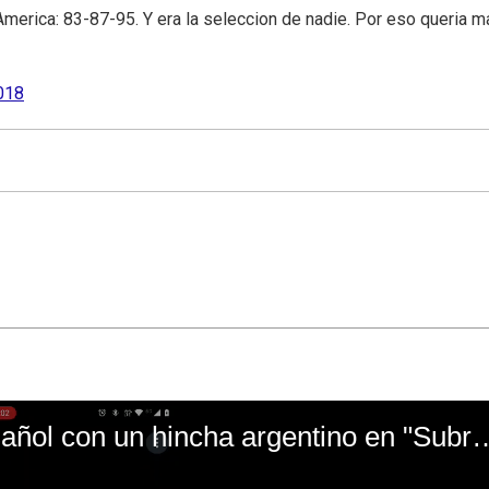
merica: 83-87-95. Y era la seleccion de nadie. Por eso queria m
2018
El mal momento de Yanina Gasañol con un hin