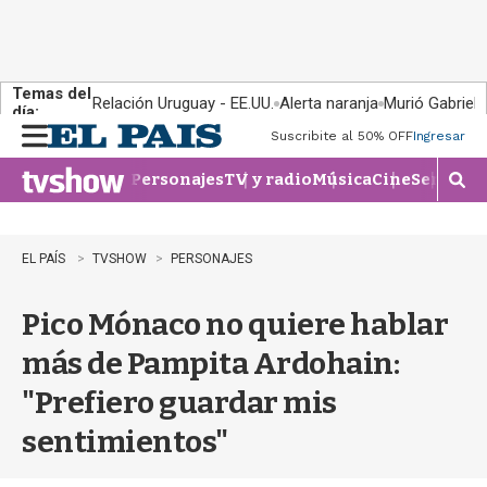
Temas del
Relación Uruguay - EE.UU.
Alerta naranja
Murió Gabriel 
día:
Suscribite al 50% OFF
Ingresar
M
e
Personajes
TV y radio
Música
Cine
Series
Te
n
M
u
o
s
t
EL PAÍS
TVSHOW
PERSONAJES
r
a
Pico Mónaco no quiere hablar
r
b
más de Pampita Ardohain:
�
s
"Prefiero guardar mis
q
u
sentimientos"
e
d