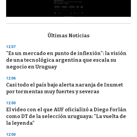
0
s
e
c
Últimas Noticias
o
n
12:07
d
"Es un mercado en punto de inflexión": la visión
s
o
de una tecnológica argentina que escala su
f
negocio en Uruguay
3
3
s
12:06
e
Casi todo el país bajo alerta naranja de Inumet
c
por tormentas muy fuertes y severas
o
n
d
12:00
s
El video con el que AUF oficializó a Diego Forlán
como DT de la selección uruguaya: "La vuelta de
la leyenda"
12:00