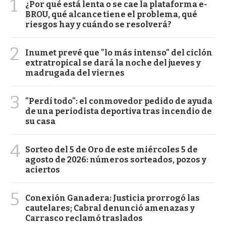
1
¿Por qué está lenta o se cae la plataforma e-
BROU, qué alcance tiene el problema, qué
riesgos hay y cuándo se resolverá?
2
Inumet prevé que "lo más intenso" del ciclón
extratropical se dará la noche del jueves y
madrugada del viernes
3
"Perdí todo": el conmovedor pedido de ayuda
de una periodista deportiva tras incendio de
su casa
4
Sorteo del 5 de Oro de este miércoles 5 de
agosto de 2026: números sorteados, pozos y
aciertos
5
Conexión Ganadera: Justicia prorrogó las
cautelares; Cabral denunció amenazas y
Carrasco reclamó traslados