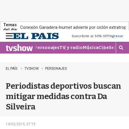
Temas
Conexión Ganadera
Inumet advierte por ciclón extratropi
del día:
Suscribite al 50% OFF
Ingresar
M
e
Personajes
TV y radio
Música
Cine
Series
Te
n
M
u
o
s
t
EL PAÍS
TVSHOW
PERSONAJES
r
a
Periodistas deportivos buscan
r
b
mitigar medidas contra Da
�
s
Silveira
q
u
e
d
14/02/2015, 07:15