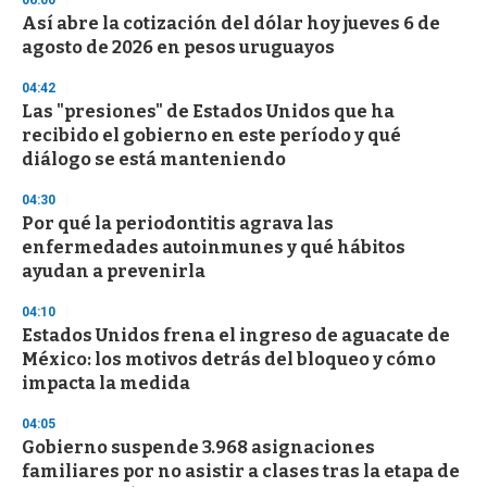
d
Así abre la cotización del dólar hoy jueves 6 de
s
o
agosto de 2026 en pesos uruguayos
f
3
04:42
3
s
Las "presiones" de Estados Unidos que ha
e
recibido el gobierno en este período y qué
c
diálogo se está manteniendo
o
n
d
04:30
s
Por qué la periodontitis agrava las
enfermedades autoinmunes y qué hábitos
ayudan a prevenirla
04:10
Estados Unidos frena el ingreso de aguacate de
México: los motivos detrás del bloqueo y cómo
impacta la medida
04:05
Gobierno suspende 3.968 asignaciones
familiares por no asistir a clases tras la etapa de