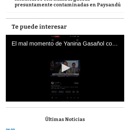
presuntamente contaminadas en Paysandú
Te puede interesar
El mal momento de Yanina Gasañol con un hincha argentino en "Subrayado"
0
s
e
c
Últimas Noticias
o
n
06:00