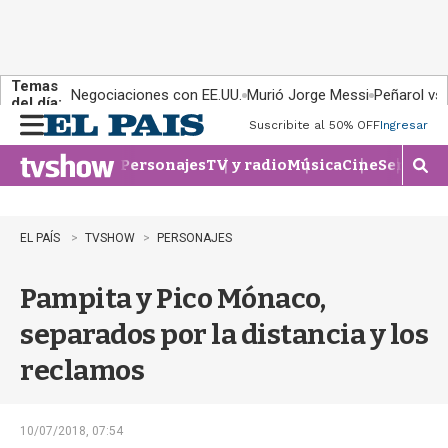
Temas
Negociaciones con EE.UU.
Murió Jorge Messi
Peñarol vs
del día:
Suscribite al 50% OFF
Ingresar
M
e
Personajes
TV y radio
Música
Cine
Series
Te
n
M
u
o
s
t
EL PAÍS
TVSHOW
PERSONAJES
r
a
Pampita y Pico Mónaco,
r
b
separados por la distancia y los
�
s
reclamos
q
u
e
d
10/07/2018, 07:54