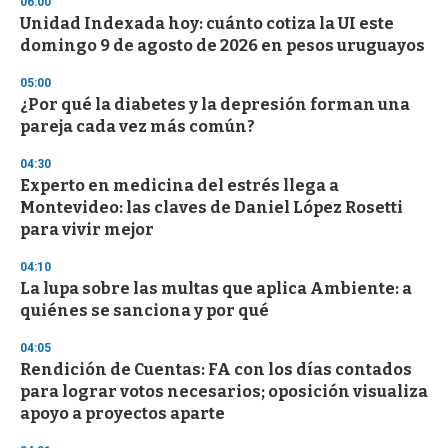
06:00
s
Unidad Indexada hoy: cuánto cotiza la UI este
domingo 9 de agosto de 2026 en pesos uruguayos
05:00
¿Por qué la diabetes y la depresión forman una
pareja cada vez más común?
04:30
Experto en medicina del estrés llega a
Montevideo: las claves de Daniel López Rosetti
para vivir mejor
04:10
La lupa sobre las multas que aplica Ambiente: a
quiénes se sanciona y por qué
04:05
Rendición de Cuentas: FA con los días contados
para lograr votos necesarios; oposición visualiza
apoyo a proyectos aparte