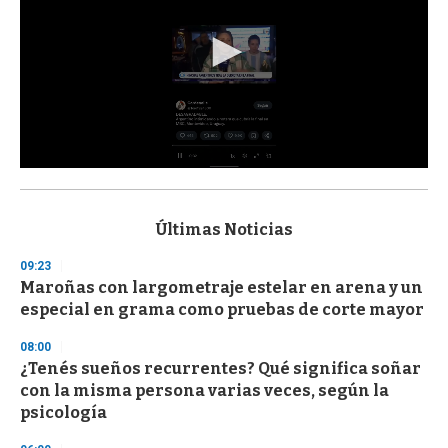
0
s
e
c
Últimas Noticias
o
n
09:23
d
Maroñas con largometraje estelar en arena y un
s
o
especial en grama como pruebas de corte mayor
f
3
08:00
3
s
¿Tenés sueños recurrentes? Qué significa soñar
e
con la misma persona varias veces, según la
c
psicología
o
n
d