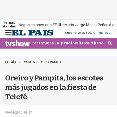
Temas
Negociaciones con EE.UU.
Murió Jorge Messi
Peñarol vs
del día:
Suscribite al 50% OFF
Ingresar
M
e
Personajes
TV y radio
Música
Cine
Series
Te
n
M
u
o
s
t
EL PAÍS
TVSHOW
PERSONAJES
r
a
Oreiro y Pampita, los escotes
r
b
más jugados en la fiesta de
�
s
Telefé
q
u
e
d
09/04/2015, 09:27