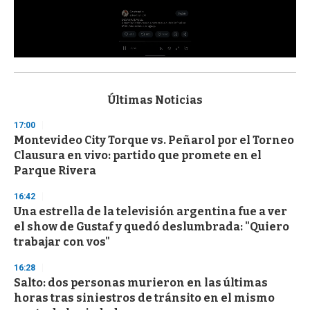
0
s
e
c
Últimas Noticias
o
n
17:00
d
Montevideo City Torque vs. Peñarol por el Torneo
s
o
Clausura en vivo: partido que promete en el
f
Parque Rivera
3
3
s
16:42
e
Una estrella de la televisión argentina fue a ver
c
el show de Gustaf y quedó deslumbrada: "Quiero
o
n
trabajar con vos"
d
s
16:28
Salto: dos personas murieron en las últimas
horas tras siniestros de tránsito en el mismo