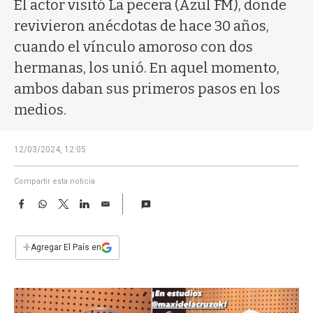
a
El actor visitó La pecera (Azul FM), donde
revivieron anécdotas de hace 30 años,
cuando el vínculo amoroso con dos
hermanas, los unió. En aquel momento,
ambos daban sus primeros pasos en los
medios.
12/03/2024, 12:05
Compartir esta noticia
F
W
T
L
E
a
h
w
i
m
c
a
i
n
a
e
t
t
k
i
+
Agregar El País en
b
s
t
e
l
o
A
e
d
o
p
r
I
k
p
n