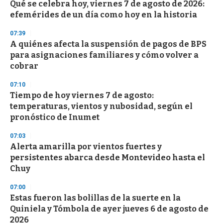
Qué se celebra hoy, viernes 7 de agosto de 2026:
c
efemérides de un día como hoy en la historia
o
n
d
07:39
s
A quiénes afecta la suspensión de pagos de BPS
para asignaciones familiares y cómo volver a
cobrar
07:10
Tiempo de hoy viernes 7 de agosto:
temperaturas, vientos y nubosidad, según el
pronóstico de Inumet
07:03
Alerta amarilla por vientos fuertes y
persistentes abarca desde Montevideo hasta el
Chuy
07:00
Estas fueron las bolillas de la suerte en la
Quiniela y Tómbola de ayer jueves 6 de agosto de
2026