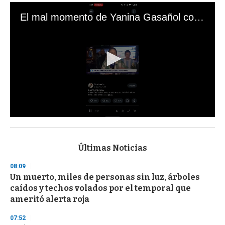
El mal momento de Yanina Gasañol con un hincha argentino en "Subrayado"
0
s
e
c
Últimas Noticias
o
n
08:09
d
Un muerto, miles de personas sin luz, árboles
s
o
caídos y techos volados por el temporal que
f
ameritó alerta roja
3
3
s
07:52
e