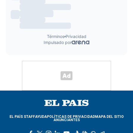
EL PAÍS STAFF
AYUDA
POLÍTICAS DE PRIVACIDAD
MAPA DEL SITIO
ANUNCIANTES
f
t
i
l
y
t
g
w
t