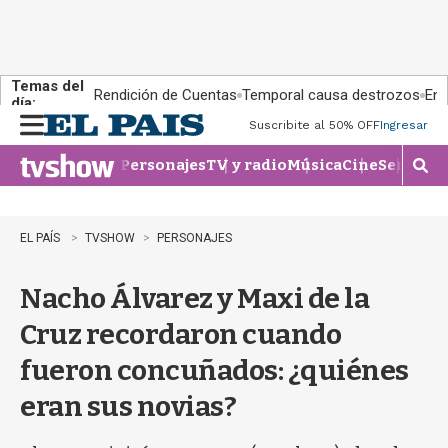
Temas del
Rendición de Cuentas
Temporal causa destrozos
En 
día:
Suscribite al 50% OFF
Ingresar
M
e
Personajes
TV y radio
Música
Cine
Series
Te
n
M
u
o
s
t
EL PAÍS
TVSHOW
PERSONAJES
r
a
Nacho Álvarez y Maxi de la
r
b
Cruz recordaron cuando
�
s
fueron concuñados: ¿quiénes
q
u
eran sus novias?
e
d