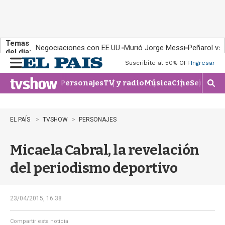
Temas
Negociaciones con EE.UU.
Murió Jorge Messi
Peñarol vs
del día:
Suscribite al 50% OFF
Ingresar
M
e
Personajes
TV y radio
Música
Cine
Series
Te
n
M
u
o
s
t
EL PAÍS
TVSHOW
PERSONAJES
r
a
Micaela Cabral, la revelación
r
b
del periodismo deportivo
�
s
q
u
23/04/2015, 16:38
e
d
Compartir esta noticia