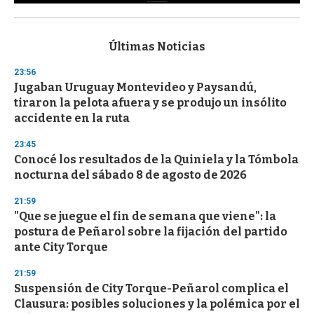
0
s
e
c
Últimas Noticias
o
n
23:56
d
Jugaban Uruguay Montevideo y Paysandú,
s
o
tiraron la pelota afuera y se produjo un insólito
f
accidente en la ruta
3
3
s
23:45
e
Conocé los resultados de la Quiniela y la Tómbola
c
nocturna del sábado 8 de agosto de 2026
o
n
d
21:59
s
"Que se juegue el fin de semana que viene": la
postura de Peñarol sobre la fijación del partido
ante City Torque
21:59
Suspensión de City Torque-Peñarol complica el
Clausura: posibles soluciones y la polémica por el