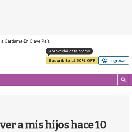
 a Cardama
En Clave País
Suscribite al 50% OFF
Ingresar
M
o
s
t
r
a
r
er a mis hijos hace 10
b
�