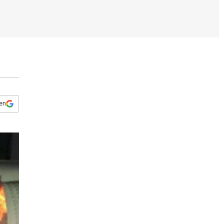
s
q
u
e
d
a
 en