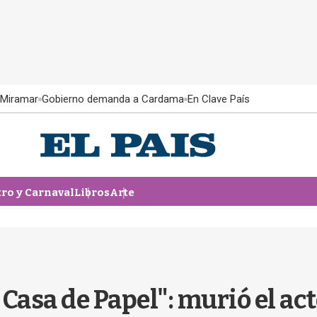
 Miramar
Gobierno demanda a Cardama
En Clave País
tro y Carnaval
Libros
Arte
a Casa de Papel": murió el a