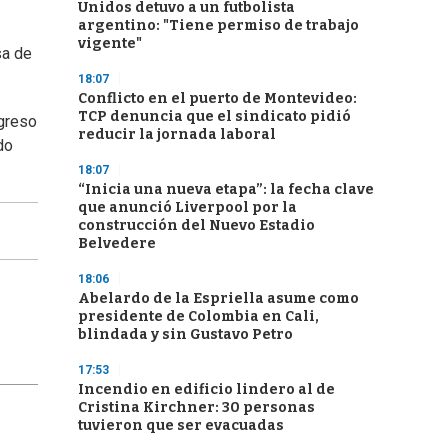
Unidos detuvo a un futbolista
argentino: "Tiene permiso de trabajo
vigente"
sa de
18:07
Conflicto en el puerto de Montevideo:
TCP denuncia que el sindicato pidió
egreso
reducir la jornada laboral
do
18:07
“Inicia una nueva etapa”: la fecha clave
que anunció Liverpool por la
construcción del Nuevo Estadio
Belvedere
18:06
Abelardo de la Espriella asume como
presidente de Colombia en Cali,
blindada y sin Gustavo Petro
17:53
Incendio en edificio lindero al de
Cristina Kirchner: 30 personas
tuvieron que ser evacuadas