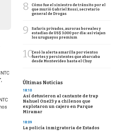
8
Cómo fue el siniestro de tránsito por el
que murió Gabriel Rossi, secretario
general de Drogas
9
Safaris privados, auroras boreales y
estadías de US$ 3.000 por día: así viajan
los uruguayos premium
e
10
Cesó la alerta amarilla por vientos
fuertes y persistentes que abarcaba
desde Montevideo hasta el Chuy
 CNTC
,
Últimas Noticias
18:10
Así detuvieron al cantante de trap
CNTC
Nahuel One23 y a chilenos que
explotaron un cajero en Parque
emos
Miramar
18:09
La policía inmigratoria de Estados