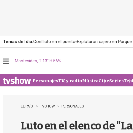
Temas del día:
Conflicto en el puerto
Explotaron cajero en Parque
Montevideo, T 13° H 56%
M
e
n
u
Personajes
TV y radio
Música
Cine
Series
Tea
EL PAÍS
TVSHOW
PERSONAJES
Luto en el elenco de "L