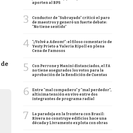
aporten al BPS
3
Conductor de "Subrayado" criticó el paro
de maestros y generó un fuerte debate:
"No tiene sentido"
4
"¡Volvé a Adeom!": el filoso comentario de
Yesty Prieto a Valeria Ripoll en plena
Cena de Famosos
e de
5
Con Perrone y Manini distanciados, el FA
no tiene asegurados los votos para la
aprobación de la Rendición de Cuentas
6
Entre "mal compañero" y "mal perdedor",
altísima tensión en vivo entre dos
integrantes de programa radial
7
La paradoja en la frontera con Brasil:
Rivera no construye edificios hace una
década y Livramento explota con obras