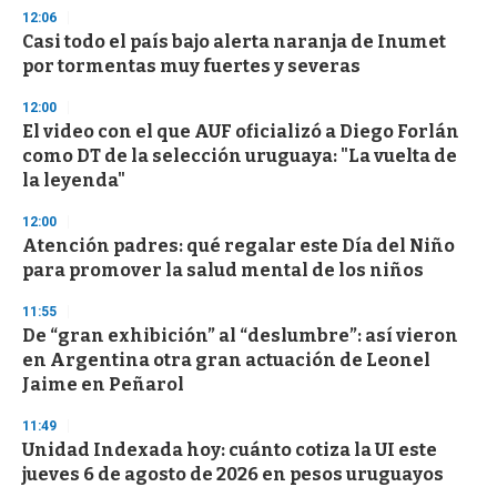
s
12:06
e
Casi todo el país bajo alerta naranja de Inumet
c
por tormentas muy fuertes y severas
o
n
d
12:00
s
El video con el que AUF oficializó a Diego Forlán
como DT de la selección uruguaya: "La vuelta de
la leyenda"
12:00
Atención padres: qué regalar este Día del Niño
para promover la salud mental de los niños
11:55
De “gran exhibición” al “deslumbre”: así vieron
en Argentina otra gran actuación de Leonel
Jaime en Peñarol
11:49
Unidad Indexada hoy: cuánto cotiza la UI este
jueves 6 de agosto de 2026 en pesos uruguayos