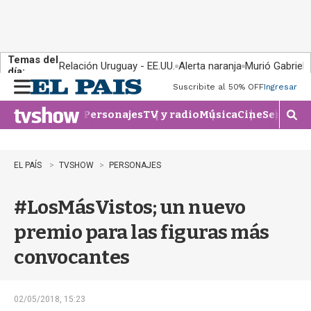
Temas del
Relación Uruguay - EE.UU.
Alerta naranja
Murió Gabriel 
día:
Suscribite al 50% OFF
Ingresar
M
e
Personajes
TV y radio
Música
Cine
Series
Te
n
M
u
o
s
t
EL PAÍS
TVSHOW
PERSONAJES
r
a
#LosMásVistos; un nuevo
r
b
premio para las figuras más
�
s
convocantes
q
u
e
d
02/05/2018, 15:23