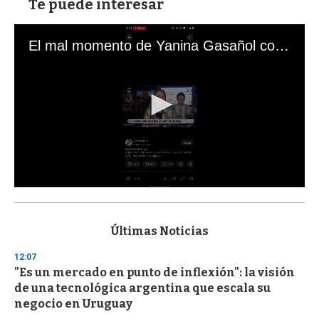
Te puede interesar
El mal momento de Yanina Gasañol con un hincha argentino en "Subrayado"
0
s
e
c
Últimas Noticias
o
n
12:07
d
"Es un mercado en punto de inflexión": la visión
s
o
de una tecnológica argentina que escala su
f
negocio en Uruguay
3
3