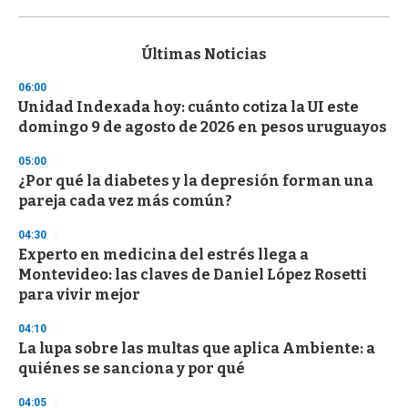
0
s
e
c
Últimas Noticias
o
n
06:00
d
Unidad Indexada hoy: cuánto cotiza la UI este
s
o
domingo 9 de agosto de 2026 en pesos uruguayos
f
3
05:00
3
s
¿Por qué la diabetes y la depresión forman una
e
pareja cada vez más común?
c
o
04:30
n
d
Experto en medicina del estrés llega a
s
Montevideo: las claves de Daniel López Rosetti
para vivir mejor
04:10
La lupa sobre las multas que aplica Ambiente: a
quiénes se sanciona y por qué
04:05