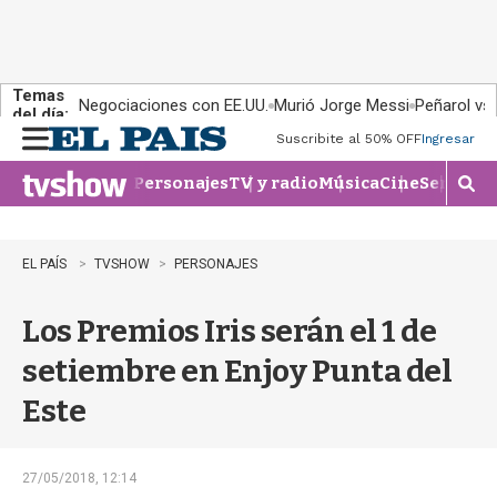
Temas
Negociaciones con EE.UU.
Murió Jorge Messi
Peñarol vs
del día:
Suscribite al 50% OFF
Ingresar
M
e
Personajes
TV y radio
Música
Cine
Series
Te
n
M
u
o
s
t
EL PAÍS
TVSHOW
PERSONAJES
r
a
Los Premios Iris serán el 1 de
r
b
setiembre en Enjoy Punta del
�
s
Este
q
u
e
d
27/05/2018, 12:14