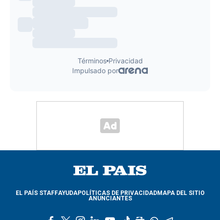
EL PAÍS STAFF
AYUDA
POLÍTICAS DE PRIVACIDAD
MAPA DEL SITIO
ANUNCIANTES
f
t
i
l
y
t
g
w
t