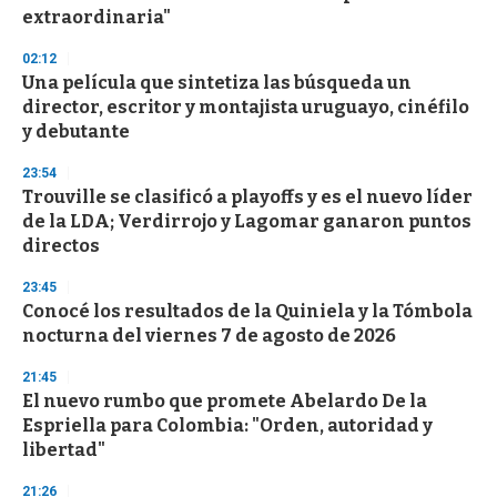
f
extraordinaria"
3
3
s
02:12
e
Una película que sintetiza las búsqueda un
c
director, escritor y montajista uruguayo, cinéfilo
o
n
y debutante
d
s
23:54
Trouville se clasificó a playoffs y es el nuevo líder
de la LDA; Verdirrojo y Lagomar ganaron puntos
directos
23:45
Conocé los resultados de la Quiniela y la Tómbola
nocturna del viernes 7 de agosto de 2026
21:45
El nuevo rumbo que promete Abelardo De la
Espriella para Colombia: "Orden, autoridad y
libertad"
21:26