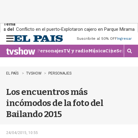
Tema
s del
Conflicto en el puerto
Explotaron cajero en Parque Miramar
día:
Suscribite al 50% OFF
Ingresar
M
e
Personajes
TV y radio
Música
Cine
Series
Te
n
M
u
o
s
t
EL PAÍS
TVSHOW
PERSONAJES
r
a
Los encuentros más
r
b
incómodos de la foto del
�
s
Bailando 2015
q
u
e
d
24/04/2015, 10:55