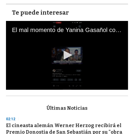
Te puede interesar
El mal momento de Yanina Gasañol con un hincha argentino en "Subrayado"
0
s
e
c
Últimas Noticias
o
n
02:12
d
El cineasta alemán Werner Herzog recibirá el
s
o
Premio Donostia de San Sebastián por su "obra