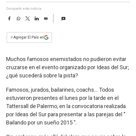
a
Compartir esta noticia
F
W
T
L
E
a
h
w
i
m
c
a
i
n
a
e
t
t
k
i
+
Agregar El País en
b
s
t
e
l
o
A
e
d
o
p
r
I
Muchos famosos enemistados no pudieron evitar
k
p
n
cruzarse en el evento organizado por Ideas del Sur;
¿qué sucederá sobre la pista?
Famosos, jurados, bailarines, coachs... Todos
estuvieron presentes el lunes por la tarde en el
Tattersall de Palermo, en la convocatoria realizada
por Ideas del Sur para presentar a las parejas del "
Bailando por un sueño 2015 ".