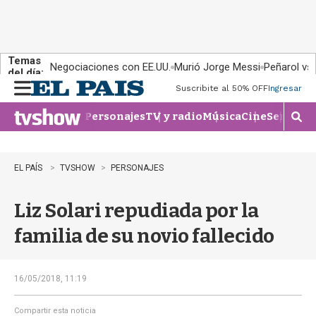
Temas
Negociaciones con EE.UU.
Murió Jorge Messi
Peñarol vs
del día:
Suscribite al 50% OFF
Ingresar
M
e
Personajes
TV y radio
Música
Cine
Series
Te
n
M
u
o
s
t
EL PAÍS
TVSHOW
PERSONAJES
r
a
Liz Solari repudiada por la
r
b
familia de su novio fallecido
�
s
q
u
16/05/2018, 11:19
e
d
Compartir esta noticia