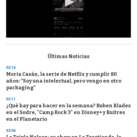
0
s
e
c
Últimas Noticias
o
n
02:14
d
Moria Casán, la serie de Netflix y cumplir 80
s
o
años: “Soy una intelectual, pero vengo en otro
f
packaging”
3
3
s
02:11
e
¿Qué hay para hacer en la semana? Ruben Blades
c
en el Sodre, "Camp Rock 3" en Disney+ y Buitres
o
n
en el Planetario
d
s
02:06