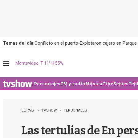
Temas del día:
Conflicto en el puerto
Explotaron cajero en Parque
Montevideo, T 11° H 55%
M
e
n
u
Personajes
TV y radio
Música
Cine
Series
Tea
EL PAÍS
TVSHOW
PERSONAJES
Las tertulias de En per