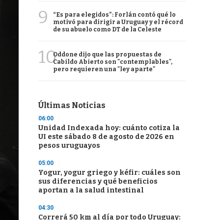
9
“Es para elegidos”: Forlán contó qué lo
motivó para dirigir a Uruguay y el récord
de su abuelo como DT de la Celeste
10
Oddone dijo que las propuestas de
Cabildo Abierto son "contemplables",
pero requieren una "ley aparte"
Últimas Noticias
06:00
Unidad Indexada hoy: cuánto cotiza la
UI este sábado 8 de agosto de 2026 en
pesos uruguayos
05:00
Yogur, yogur griego y kéfir: cuáles son
sus diferencias y qué beneficios
aportan a la salud intestinal
04:30
Correrá 50 km al día por todo Uruguay: