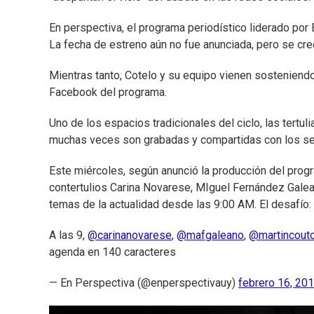
En perspectiva, el programa periodístico liderado por E
La fecha de estreno aún no fue anunciada, pero se cre
Mientras tanto, Cotelo y su equipo vienen sosteniendo
Facebook del programa.
Uno de los espacios tradicionales del ciclo, las tertu
muchas veces son grabadas y compartidas con los se
Este miércoles, según anunció la producción del program
contertulios Carina Novarese, MIguel Fernández Galean
temas de la actualidad desde las 9:00 AM. El desafío:
A las 9,
@carinanovarese
,
@mafgaleano
,
@martincout
agenda en 140 caracteres
— En Perspectiva (@enperspectivauy)
febrero 16, 20