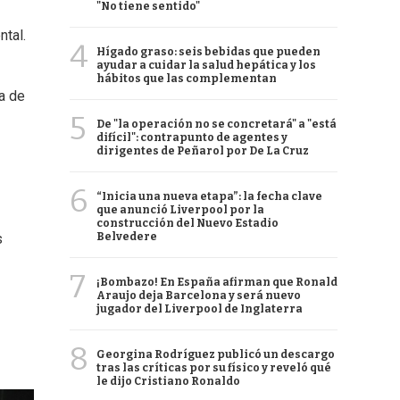
"No tiene sentido"
ntal.
4
Hígado graso: seis bebidas que pueden
ayudar a cuidar la salud hepática y los
hábitos que las complementan
a de
5
De "la operación no se concretará" a "está
difícil": contrapunto de agentes y
dirigentes de Peñarol por De La Cruz
6
“Inicia una nueva etapa”: la fecha clave
que anunció Liverpool por la
construcción del Nuevo Estadio
Belvedere
s
7
¡Bombazo! En España afirman que Ronald
Araujo deja Barcelona y será nuevo
jugador del Liverpool de Inglaterra
8
Georgina Rodríguez publicó un descargo
tras las críticas por su físico y reveló qué
le dijo Cristiano Ronaldo