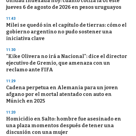
Unidad Indexada hoy: cuánto cotiza la UI este
c
jueves 6 de agosto de 2026 en pesos uruguayos
o
n
d
11:43
s
Milei se quedó sin el capítulo de tierras: cómo el
gobierno argentino no pudo sostener una
iniciativa clave
11:30
"Kike Olivera no irá a Nacional": dice el director
ejecutivo de Gremio, que amenaza con un
reclamo ante FIFA
11:29
Cadena perpetua en Alemania para un joven
afgano por el mortal atentado con auto en
Múnich en 2025
11:20
Homicidio en Salto: hombre fue asesinado en
una plaza momentos después de tener una
discusión con una mujer