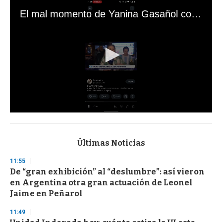
El mal momento de Yanina Gasañol con un hincha argentino en "Subrayado"
0
s
e
c
Últimas Noticias
o
n
11:55
d
De “gran exhibición” al “deslumbre”: así vieron
s
o
en Argentina otra gran actuación de Leonel
f
Jaime en Peñarol
3
3
s
11:49
e