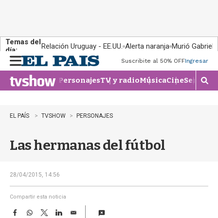
Temas del
Relación Uruguay - EE.UU.
Alerta naranja
Murió Gabriel 
día:
Suscribite al 50% OFF
Ingresar
M
e
Personajes
TV y radio
Música
Cine
Series
Te
n
M
u
o
s
t
EL PAÍS
TVSHOW
PERSONAJES
r
a
Las hermanas del fútbol
r
b
�
s
28/04/2015, 14:56
q
u
Compartir esta noticia
e
F
W
T
L
E
d