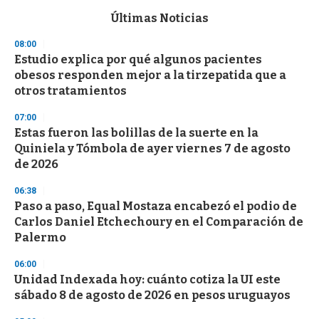
e
c
Últimas Noticias
o
n
08:00
d
Estudio explica por qué algunos pacientes
s
o
obesos responden mejor a la tirzepatida que a
f
otros tratamientos
3
3
s
07:00
e
Estas fueron las bolillas de la suerte en la
c
Quiniela y Tómbola de ayer viernes 7 de agosto
o
n
de 2026
d
s
06:38
Paso a paso, Equal Mostaza encabezó el podio de
Carlos Daniel Etchechoury en el Comparación de
Palermo
06:00
Unidad Indexada hoy: cuánto cotiza la UI este
sábado 8 de agosto de 2026 en pesos uruguayos