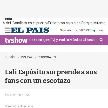
Tema
s del
Conflicto en el puerto
Explotaron cajero en Parque Miramar
día:
Suscribite al 50% OFF
Ingresar
M
e
Personajes
TV y radio
Música
Cine
Series
Te
n
M
u
o
s
t
EL PAÍS
TVSHOW
PERSONAJES
r
a
Lali Espósito sorprende a sus
r
b
fans con un escotazo
�
s
q
u
17/07/2018, 15:56
e
d
Compartir esta noticia