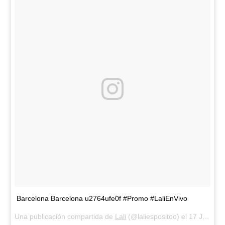
Barcelona Barcelona u2764ufe0f #Promo #LaliEnVivo
Una publicación compartida de
Lali
(@laliespositoo) el
17 Jul, 2018 a las 6:46 PDT