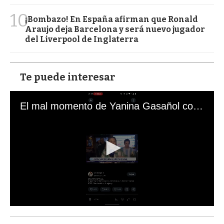
10
¡Bombazo! En España afirman que Ronald
Araujo deja Barcelona y será nuevo jugador
del Liverpool de Inglaterra
Te puede interesar
El mal momento de Yanina Gasañol con un hincha argentino en "Subrayado"
0
s