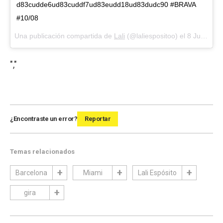
d83cudde6ud83cuddf7ud83eudd18ud83dudc90 #BRAVA
#10/08
Una publicación compartida de
Lali
(@laliespositoo) el
8 Jul, 2018 a las 4:54 PDT
","
¿Encontraste un error?
Reportar
Temas relacionados
Barcelona
Miami
Lali Espósito
gira