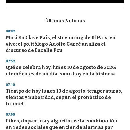
0
s
e
c
Últimas Noticias
o
n
08:02
d
Mirá En Clave País, el streaming de El País, en
s
o
vivo: el politólogo Adolfo Garcé analiza el
f
discurso de Lacalle Pou
3
3
s
07:52
e
Qué se celebra hoy, lunes 10 de agosto de 2026:
c
efemérides de un día como hoy en la historia
o
n
d
07:10
s
Tiempo de hoy lunes 10 de agosto: temperaturas,
vientos y nubosidad, según el pronóstico de
Inumet
07:00
Likes, dopamina y algoritmos: la combinación
en redes sociales que enciende alarmas por