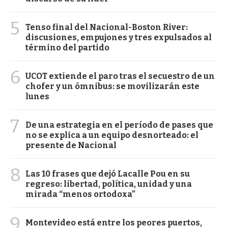
5
Tenso final del Nacional-Boston River:
discusiones, empujones y tres expulsados al
término del partido
6
UCOT extiende el paro tras el secuestro de un
chofer y un ómnibus: se movilizarán este
lunes
7
De una estrategia en el período de pases que
no se explica a un equipo desnorteado: el
presente de Nacional
8
Las 10 frases que dejó Lacalle Pou en su
regreso: libertad, política, unidad y una
mirada “menos ortodoxa”
9
Montevideo está entre los peores puertos,