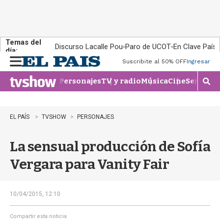
Temas del
Discurso Lacalle Pou
Paro de UCOT
En Clave País
día:
Suscribite al 50% OFF
Ingresar
M
e
Personajes
TV y radio
Música
Cine
Series
Te
n
M
u
o
s
t
EL PAÍS
TVSHOW
PERSONAJES
r
a
La sensual producción de Sofía
r
b
Vergara para Vanity Fair
�
s
q
u
10/04/2015, 12:10
e
d
Compartir esta noticia