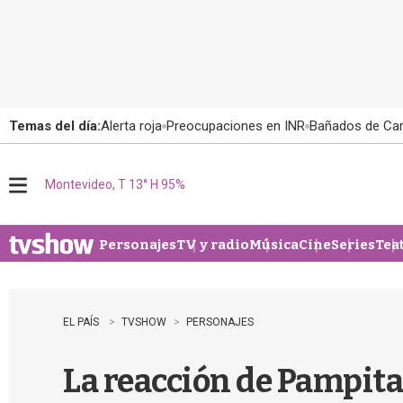
Temas del día:
Alerta roja
Preocupaciones en INR
Bañados de Ca
Montevideo, T 13° H 95%
M
e
n
u
Personajes
TV y radio
Música
Cine
Series
Tea
EL PAÍS
TVSHOW
PERSONAJES
La reacción de Pampita