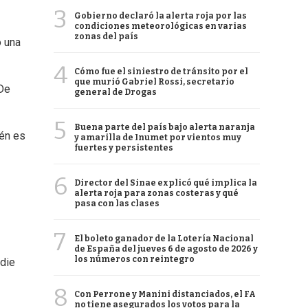
3
Gobierno declaró la alerta roja por las
condiciones meteorológicas en varias
zonas del país
o una
4
Cómo fue el siniestro de tránsito por el
que murió Gabriel Rossi, secretario
 De
general de Drogas
5
Buena parte del país bajo alerta naranja
ién es
y amarilla de Inumet por vientos muy
fuertes y persistentes
6
Director del Sinae explicó qué implica la
alerta roja para zonas costeras y qué
pasa con las clases
7
El boleto ganador de la Lotería Nacional
de España del jueves 6 de agosto de 2026 y
los números con reintegro
adie
8
Con Perrone y Manini distanciados, el FA
no tiene asegurados los votos para la