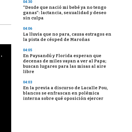
04:30
“Desde que nació mi bebé ya no tengo
ganas”: lactancia, sexualidad y deseo
sin culpa
04:06
La lluvia que no para, causa estragos en
la pista de césped de Maroñas
04:05
cha argentino en "Subrayado"
En Paysandú y Florida esperan que
decenas de miles vayan a ver al Papa;
buscan lugares para las misas al aire
libre
04:03
En la previa a discurso de Lacalle Pou,
blancos se enfrascan en polémica
interna sobre qué oposición ejercer