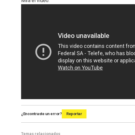
Mirá el video:
¿Encontraste un error?
Reportar
Temas relacionados