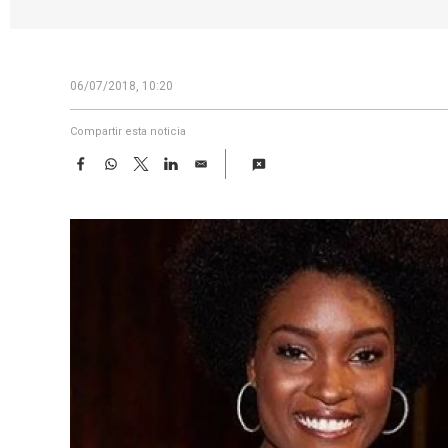
06/07/2018, 10:20
Compartir esta noticia
F
W
T
L
E
a
h
w
i
m
c
a
i
n
a
e
t
t
k
i
b
s
t
e
l
o
A
e
d
o
p
r
I
k
p
n