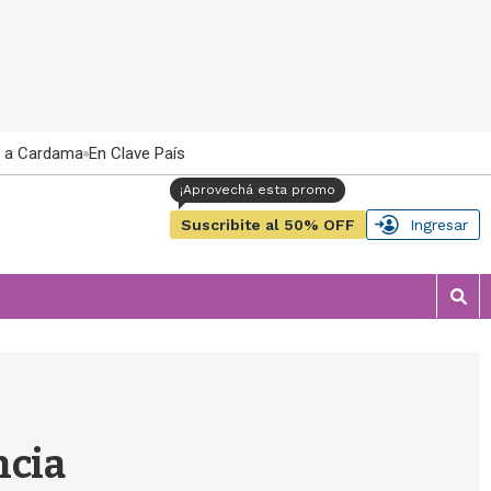
 a Cardama
En Clave País
Suscribite al 50% OFF
Ingresar
M
o
s
t
r
a
r
ncia
b
�