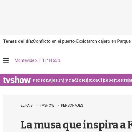
Temas del día:
Conflicto en el puerto
Explotaron cajero en Parque
Montevideo, T 11° H 55%
M
e
n
u
Personajes
TV y radio
Música
Cine
Series
Tea
EL PAÍS
TVSHOW
PERSONAJES
La musa que inspira a 