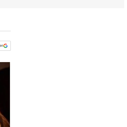
s
q
u
e
d
a
 en