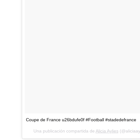
Coupe de France u26bdufe0f #Football #stadedefrance
Una publicación compartida de
Alicia Aylies
(@aliciaayl