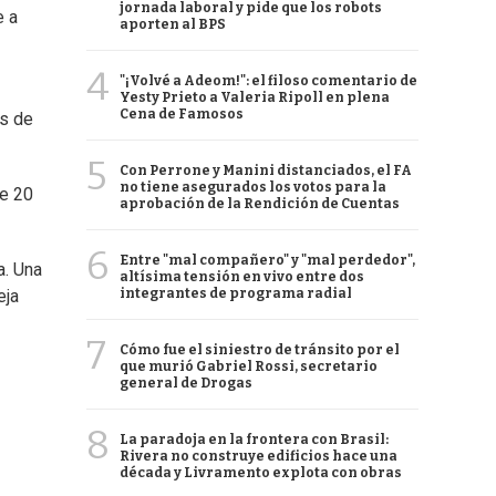
jornada laboral y pide que los robots
e a
aporten al BPS
4
"¡Volvé a Adeom!": el filoso comentario de
Yesty Prieto a Valeria Ripoll en plena
Cena de Famosos
es de
5
Con Perrone y Manini distanciados, el FA
no tiene asegurados los votos para la
de 20
aprobación de la Rendición de Cuentas
6
Entre "mal compañero" y "mal perdedor",
a. Una
altísima tensión en vivo entre dos
integrantes de programa radial
eja
7
Cómo fue el siniestro de tránsito por el
que murió Gabriel Rossi, secretario
general de Drogas
8
La paradoja en la frontera con Brasil:
Rivera no construye edificios hace una
década y Livramento explota con obras